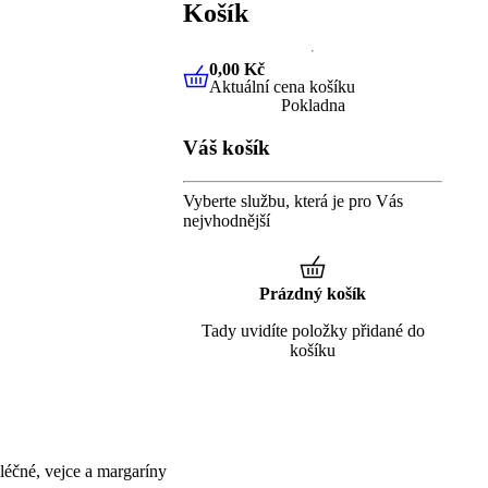
Košík
0,00 Kč
Aktuální cena košíku
0,00 Kč
Aktuální cena košíku
Pokladna
Váš košík
Vyberte službu, která je pro Vás
nejvhodnější
Prázdný košík
Tady uvidíte položky přidané do
košíku
éčné, vejce a margaríny