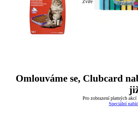
Zvíře
Omlouváme se, Clubcard nabíd
ji
Pro zobrazení platných akcí 
Speciální nabí