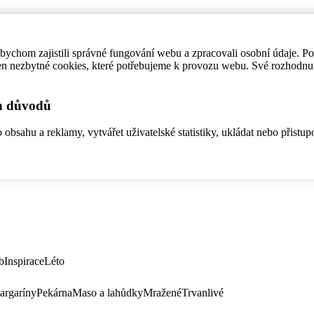
ychom zajistili správné fungování webu a zpracovali osobní údaje. P
en nezbytné cookies, které potřebujeme k provozu webu. Své rozhodnu
ch důvodů
bsahu a reklamy, vytvářet uživatelské statistiky, ukládat nebo přistup
b
Inspirace
Léto
argaríny
Pekárna
Maso a lahůdky
Mražené
Trvanlivé