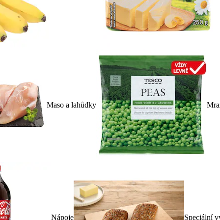
Maso a lahůdky
Mra
Nápoje
Speciální v