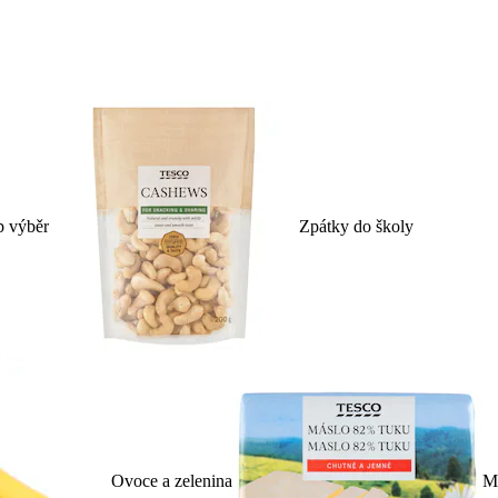
p výběr
Zpátky do školy
Ovoce a zelenina
Ml