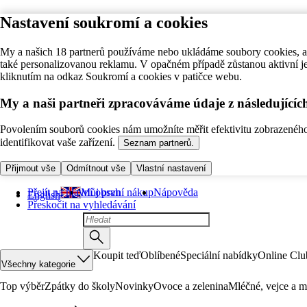
Nastavení soukromí a cookies
My a našich 18 partnerů používáme nebo ukládáme soubory cookies, ab
také personalizovanou reklamu. V opačném případě zůstanou aktivní j
kliknutím na odkaz Soukromí a cookies v patičce webu.
My a naši partneři zpracováváme údaje z následující
Povolením souborů cookies nám umožníte měřit efektivitu zobrazeného o
identifikovat vaše zařízení.
Seznam partnerů.
Přijmout vše
Odmítnout vše
Vlastní nastavení
Přejít na hlavní obsah
Můj první nákup
Nápověda
English
Přeskočit na vyhledávání
Koupit teď
Oblíbené
Speciální nabídky
Online Clu
Všechny kategorie
Top výběr
Zpátky do školy
Novinky
Ovoce a zelenina
Mléčné, vejce a m