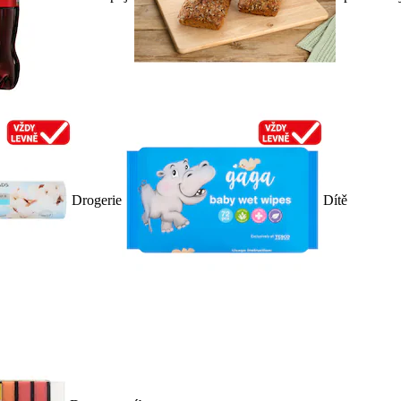
Drogerie
Dítě