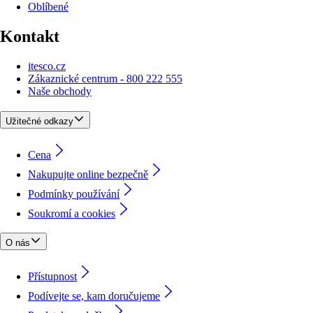
Oblíbené
Kontakt
itesco.cz
Zákaznické centrum - 800 222 555
Naše obchody
Užitečné odkazy
Cena
Nakupujte online bezpečně
Podmínky používání
Soukromí a cookies
O nás
Přístupnost
Podívejte se, kam doručujeme