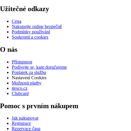
Užitečné odkazy
Cena
Nakupujte online bezpečně
Podmínky používání
Soukromí a cookies
O nás
Přístupnost
Podívejte se, kam doručujeme
Poplatek za službu
Nastavení Cookies
Možnosti platby
itesco.cz
Clubcard
Pomoc s prvním nákupem
Jak nakupovat
Registrace
Rezervace času