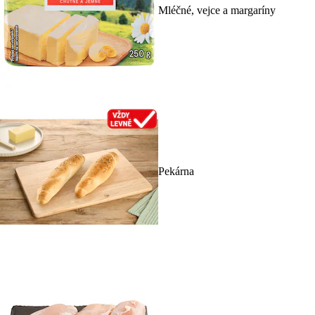
Mléčné, vejce a margaríny
Pekárna