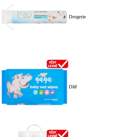
Drogerie
Dítě