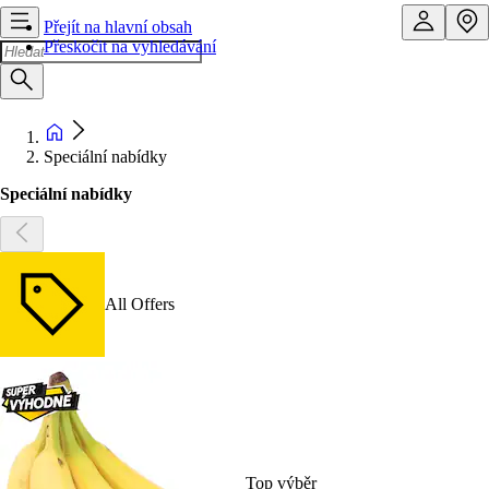
Přejít na hlavní obsah
Přeskočit na vyhledávání
Speciální nabídky
Speciální nabídky
All Offers
Top výběr