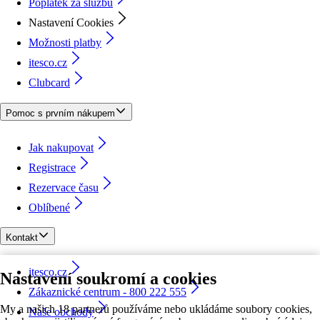
Poplatek za službu
Nastavení Cookies
Možnosti platby
itesco.cz
Clubcard
Pomoc s prvním nákupem
Jak nakupovat
Registrace
Rezervace času
Oblíbené
Kontakt
itesco.cz
Nastavení soukromí a cookies
Zákaznické centrum - 800 222 555
My a našich 18 partnerů používáme nebo ukládáme soubory cookies,
Naše obchody