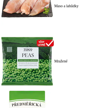
Maso a lahůdky
Mražené