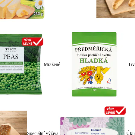
Mražené
Trv
Speciální výživa
Úkli