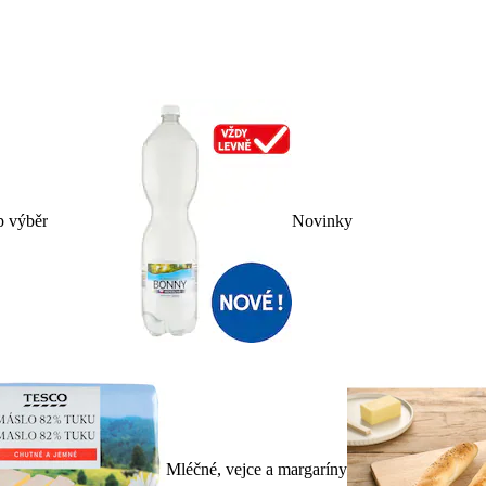
p výběr
Novinky
Mléčné, vejce a margaríny