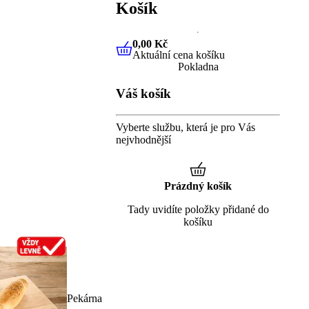
Košík
0,00 Kč
Aktuální cena košíku
0,00 Kč
Aktuální cena košíku
Pokladna
Váš košík
Vyberte službu, která je pro Vás
nejvhodnější
Prázdný košík
Tady uvidíte položky přidané do
košíku
Pekárna