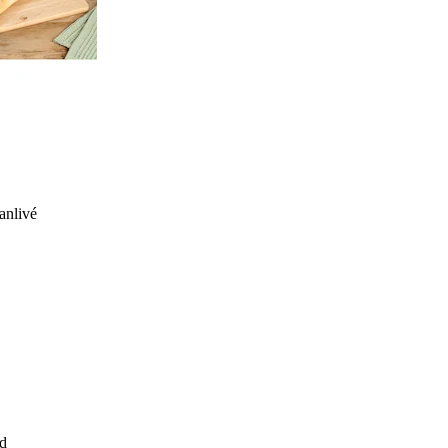
anlivé
d