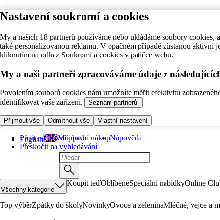
Nastavení soukromí a cookies
My a našich 18 partnerů používáme nebo ukládáme soubory cookies, ab
také personalizovanou reklamu. V opačném případě zůstanou aktivní j
kliknutím na odkaz Soukromí a cookies v patičce webu.
My a naši partneři zpracováváme údaje z následující
Povolením souborů cookies nám umožníte měřit efektivitu zobrazeného o
identifikovat vaše zařízení.
Seznam partnerů.
Přijmout vše
Odmítnout vše
Vlastní nastavení
Přejít na hlavní obsah
Můj první nákup
Nápověda
English
Přeskočit na vyhledávání
Koupit teď
Oblíbené
Speciální nabídky
Online Clu
Všechny kategorie
Top výběr
Zpátky do školy
Novinky
Ovoce a zelenina
Mléčné, vejce a m