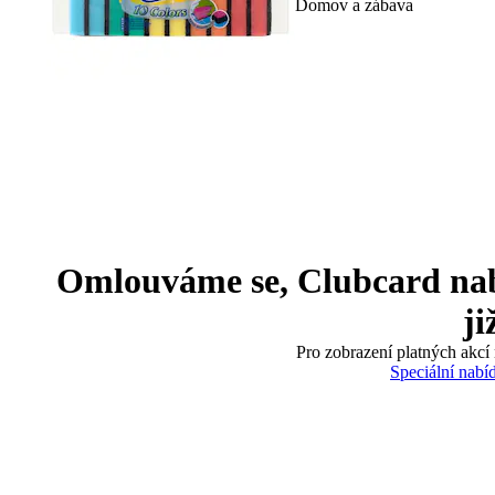
Domov a zábava
Omlouváme se, Clubcard nabíd
ji
Pro zobrazení platných akcí 
Speciální nabí