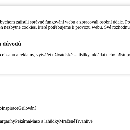
ychom zajistili správné fungování webu a zpracovali osobní údaje. P
en nezbytné cookies, které potřebujeme k provozu webu. Své rozhodnu
ch důvodů
bsahu a reklamy, vytvářet uživatelské statistiky, ukládat nebo přistup
b
Inspirace
Grilování
argaríny
Pekárna
Maso a lahůdky
Mražené
Trvanlivé