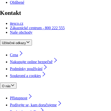
Oblíbené
Kontakt
itesco.cz
Zákaznické centrum - 800 222 555
Naše obchody
Užitečné odkazy
Cena
Nakupujte online bezpečně
Podmínky používání
Soukromí a cookies
O nás
Přístupnost
Podívejte se, kam doručujeme