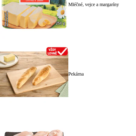
Mléčné, vejce a margaríny
Pekárna