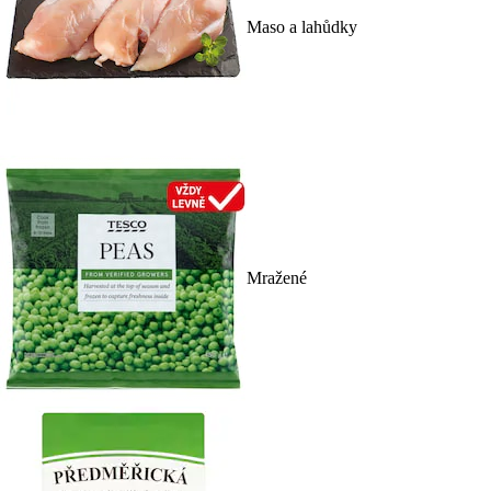
Maso a lahůdky
Mražené