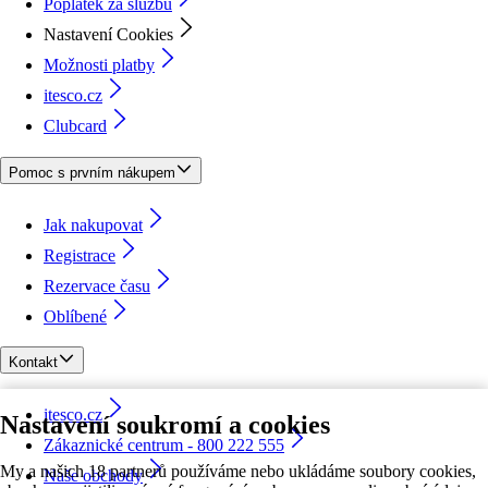
Poplatek za službu
Nastavení Cookies
Možnosti platby
itesco.cz
Clubcard
Pomoc s prvním nákupem
Jak nakupovat
Registrace
Rezervace času
Oblíbené
Kontakt
itesco.cz
Nastavení soukromí a cookies
Zákaznické centrum - 800 222 555
My a našich 18 partnerů používáme nebo ukládáme soubory cookies,
Naše obchody