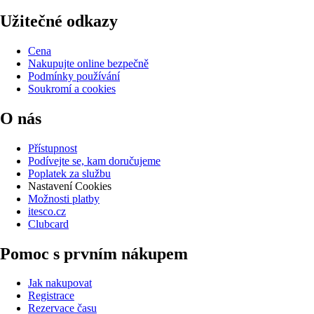
Užitečné odkazy
Cena
Nakupujte online bezpečně
Podmínky používání
Soukromí a cookies
O nás
Přístupnost
Podívejte se, kam doručujeme
Poplatek za službu
Nastavení Cookies
Možnosti platby
itesco.cz
Clubcard
Pomoc s prvním nákupem
Jak nakupovat
Registrace
Rezervace času