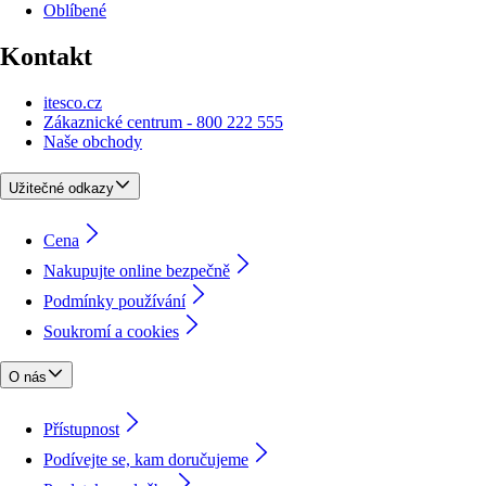
Oblíbené
Kontakt
itesco.cz
Zákaznické centrum - 800 222 555
Naše obchody
Užitečné odkazy
Cena
Nakupujte online bezpečně
Podmínky používání
Soukromí a cookies
O nás
Přístupnost
Podívejte se, kam doručujeme