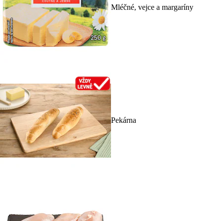
Mléčné, vejce a margaríny
Pekárna