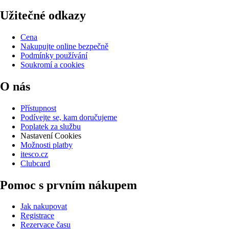
Užitečné odkazy
Cena
Nakupujte online bezpečně
Podmínky používání
Soukromí a cookies
O nás
Přístupnost
Podívejte se, kam doručujeme
Poplatek za službu
Nastavení Cookies
Možnosti platby
itesco.cz
Clubcard
Pomoc s prvním nákupem
Jak nakupovat
Registrace
Rezervace času