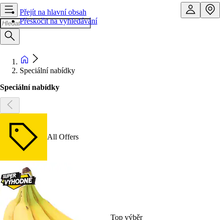
Přejít na hlavní obsah
Přeskočit na vyhledávání
Speciální nabídky
Speciální nabídky
All Offers
Top výběr