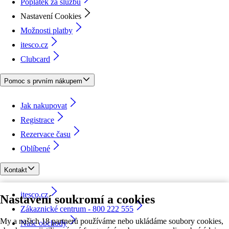
Poplatek za službu
Nastavení Cookies
Možnosti platby
itesco.cz
Clubcard
Pomoc s prvním nákupem
Jak nakupovat
Registrace
Rezervace času
Oblíbené
Kontakt
itesco.cz
Nastavení soukromí a cookies
Zákaznické centrum - 800 222 555
My a našich 18 partnerů používáme nebo ukládáme soubory cookies,
Naše obchody