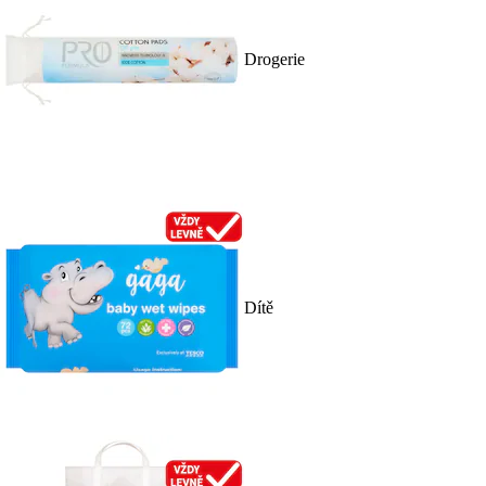
Drogerie
Dítě