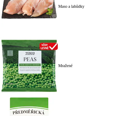
Maso a lahůdky
Mražené