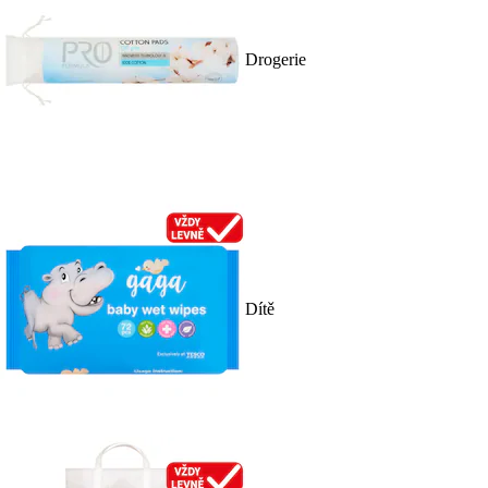
Drogerie
Dítě