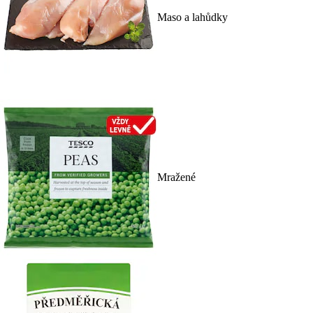
Maso a lahůdky
Mražené