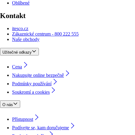
Oblíbené
Kontakt
itesco.cz
Zákaznické centrum - 800 222 555
Naše obchody
Užitečné odkazy
Cena
Nakupujte online bezpečně
Podmínky používání
Soukromí a cookies
O nás
Přístupnost
Podívejte se, kam doručujeme