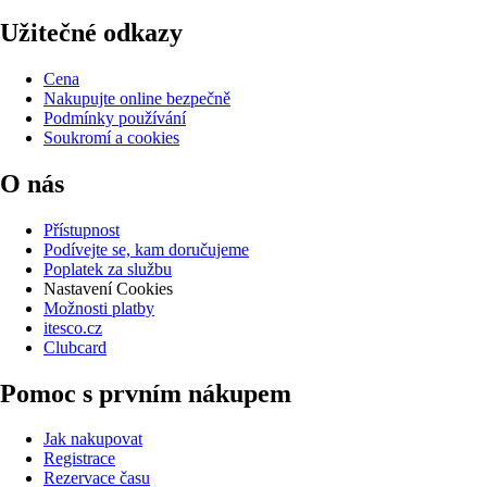
Užitečné odkazy
Cena
Nakupujte online bezpečně
Podmínky používání
Soukromí a cookies
O nás
Přístupnost
Podívejte se, kam doručujeme
Poplatek za službu
Nastavení Cookies
Možnosti platby
itesco.cz
Clubcard
Pomoc s prvním nákupem
Jak nakupovat
Registrace
Rezervace času