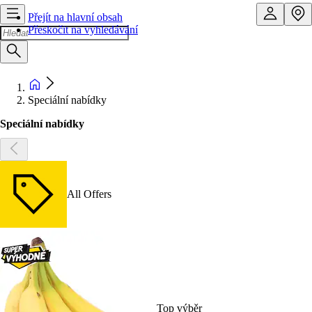
Přejít na hlavní obsah
Přeskočit na vyhledávání
Speciální nabídky
Speciální nabídky
All Offers
Top výběr