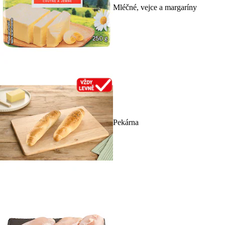
Mléčné, vejce a margaríny
Pekárna