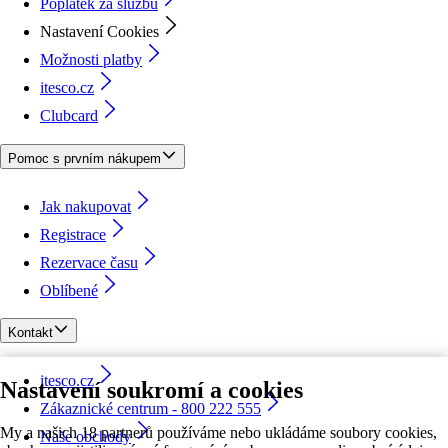
Poplatek za službu
Nastavení Cookies
Možnosti platby
itesco.cz
Clubcard
Pomoc s prvním nákupem
Jak nakupovat
Registrace
Rezervace času
Oblíbené
Kontakt
itesco.cz
Nastavení soukromí a cookies
Zákaznické centrum - 800 222 555
My a našich 18 partnerů používáme nebo ukládáme soubory cookies,
Naše obchody