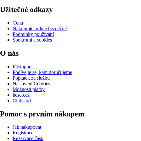
Užitečné odkazy
Cena
Nakupujte online bezpečně
Podmínky používání
Soukromí a cookies
O nás
Přístupnost
Podívejte se, kam doručujeme
Poplatek za službu
Nastavení Cookies
Možnosti platby
itesco.cz
Clubcard
Pomoc s prvním nákupem
Jak nakupovat
Registrace
Rezervace času