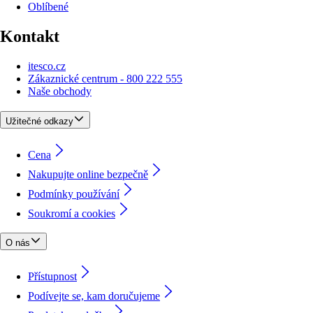
Oblíbené
Kontakt
itesco.cz
Zákaznické centrum - 800 222 555
Naše obchody
Užitečné odkazy
Cena
Nakupujte online bezpečně
Podmínky používání
Soukromí a cookies
O nás
Přístupnost
Podívejte se, kam doručujeme