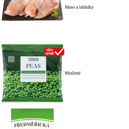
Maso a lahůdky
Mražené