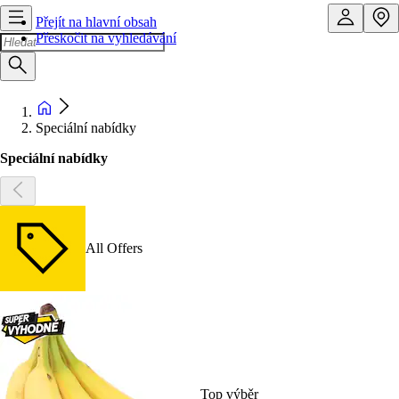
Přejít na hlavní obsah
Přeskočit na vyhledávání
Speciální nabídky
Speciální nabídky
All Offers
Top výběr