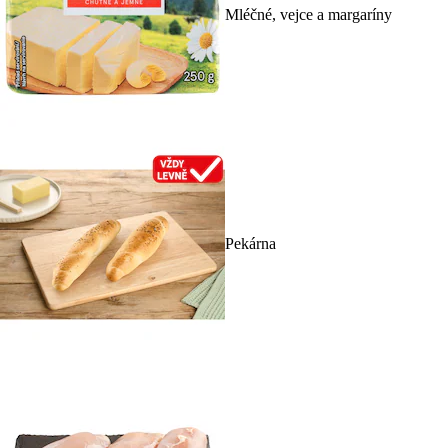
Mléčné, vejce a margaríny
Pekárna