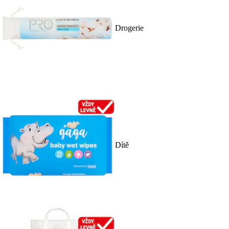
Drogerie
Dítě