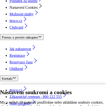
Poplatek za službu
Nastavení Cookies
Možnosti platby
itesco.cz
Clubcard
Pomoc s prvním nákupem
Jak nakupovat
Registrace
Rezervace času
Oblíbené
Kontakt
itesco.cz
Nastavení soukromí a cookies
Zákaznické centrum - 800 222 555
My a našich 18 partnerů používáme nebo ukládáme soubory cookies,
Naše obchody