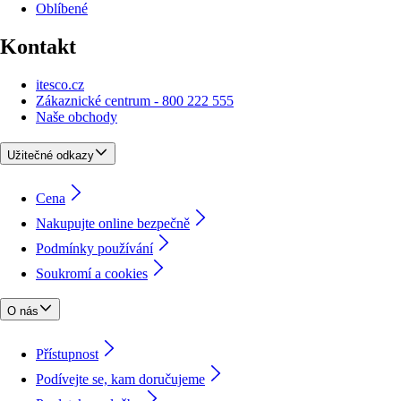
Oblíbené
Kontakt
itesco.cz
Zákaznické centrum - 800 222 555
Naše obchody
Užitečné odkazy
Cena
Nakupujte online bezpečně
Podmínky používání
Soukromí a cookies
O nás
Přístupnost
Podívejte se, kam doručujeme