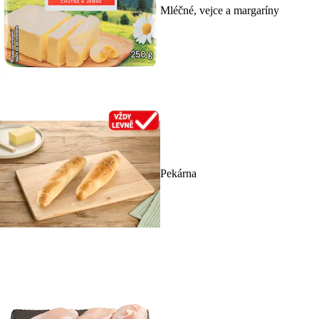
Mléčné, vejce a margaríny
Pekárna