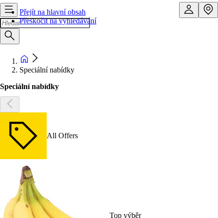
Přejít na hlavní obsah
Přeskočit na vyhledávání
Speciální nabídky
Speciální nabídky
All Offers
Top výběr