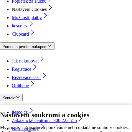
Poplatek za službu
Nastavení Cookies
Možnosti platby
itesco.cz
Clubcard
Pomoc s prvním nákupem
Jak nakupovat
Registrace
Rezervace času
Oblíbené
Kontakt
itesco.cz
Nastavení soukromí a cookies
Zákaznické centrum - 800 222 555
My a našich 18 partnerů používáme nebo ukládáme soubory cookies,
Naše obchody