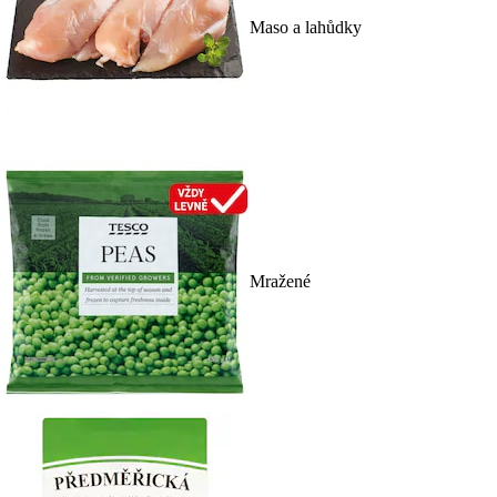
Maso a lahůdky
Mražené