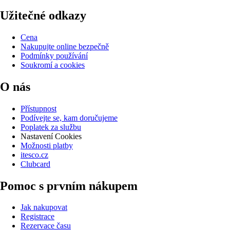
Užitečné odkazy
Cena
Nakupujte online bezpečně
Podmínky používání
Soukromí a cookies
O nás
Přístupnost
Podívejte se, kam doručujeme
Poplatek za službu
Nastavení Cookies
Možnosti platby
itesco.cz
Clubcard
Pomoc s prvním nákupem
Jak nakupovat
Registrace
Rezervace času