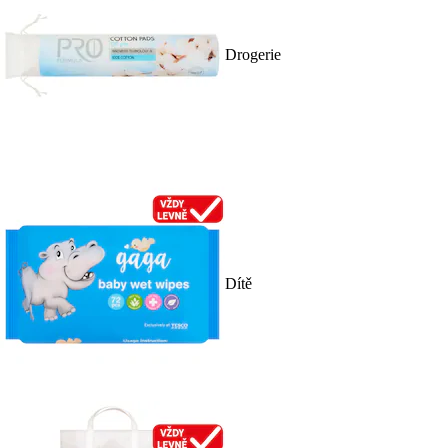
Drogerie
Dítě