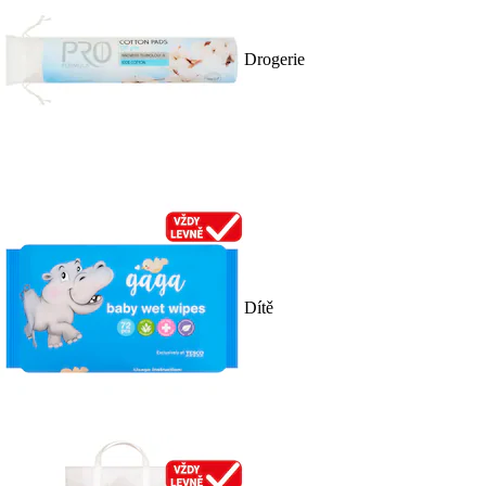
Drogerie
Dítě