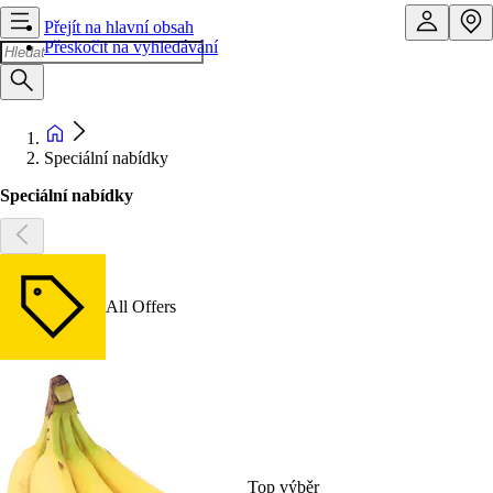
Přejít na hlavní obsah
Přeskočit na vyhledávání
Speciální nabídky
Speciální nabídky
All Offers
Top výběr