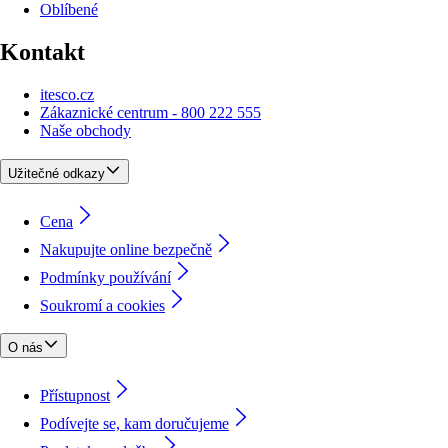
Oblíbené
Kontakt
itesco.cz
Zákaznické centrum - 800 222 555
Naše obchody
Užitečné odkazy
Cena
Nakupujte online bezpečně
Podmínky používání
Soukromí a cookies
O nás
Přístupnost
Podívejte se, kam doručujeme