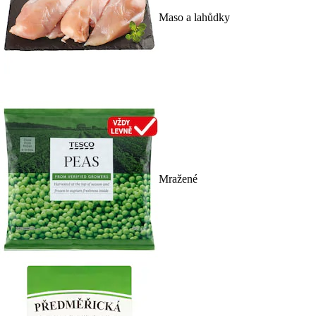
Maso a lahůdky
Mražené