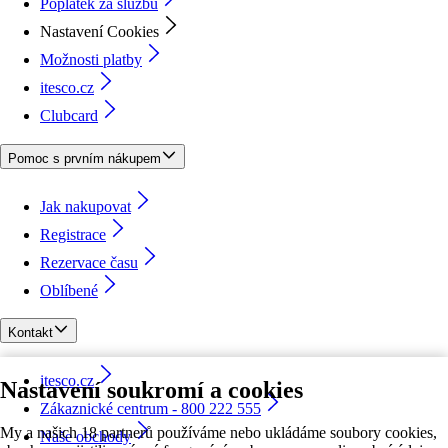
Poplatek za službu
Nastavení Cookies
Možnosti platby
itesco.cz
Clubcard
Pomoc s prvním nákupem
Jak nakupovat
Registrace
Rezervace času
Oblíbené
Kontakt
itesco.cz
Nastavení soukromí a cookies
Zákaznické centrum - 800 222 555
My a našich 18 partnerů používáme nebo ukládáme soubory cookies,
Naše obchody