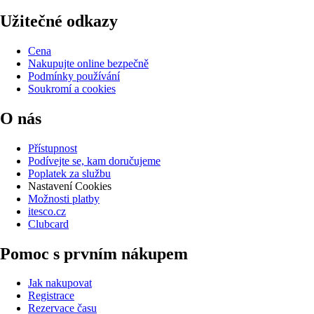
Užitečné odkazy
Cena
Nakupujte online bezpečně
Podmínky používání
Soukromí a cookies
O nás
Přístupnost
Podívejte se, kam doručujeme
Poplatek za službu
Nastavení Cookies
Možnosti platby
itesco.cz
Clubcard
Pomoc s prvním nákupem
Jak nakupovat
Registrace
Rezervace času