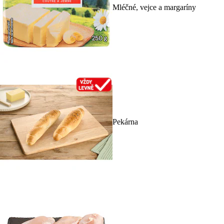
Mléčné, vejce a margaríny
Pekárna