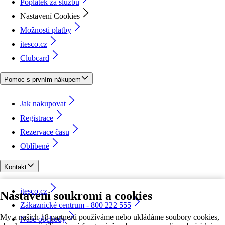
Poplatek za službu
Nastavení Cookies
Možnosti platby
itesco.cz
Clubcard
Pomoc s prvním nákupem
Jak nakupovat
Registrace
Rezervace času
Oblíbené
Kontakt
itesco.cz
Nastavení soukromí a cookies
Zákaznické centrum - 800 222 555
My a našich 18 partnerů používáme nebo ukládáme soubory cookies,
Naše obchody