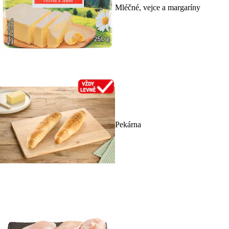
Mléčné, vejce a margaríny
Pekárna