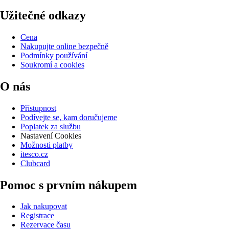
Užitečné odkazy
Cena
Nakupujte online bezpečně
Podmínky používání
Soukromí a cookies
O nás
Přístupnost
Podívejte se, kam doručujeme
Poplatek za službu
Nastavení Cookies
Možnosti platby
itesco.cz
Clubcard
Pomoc s prvním nákupem
Jak nakupovat
Registrace
Rezervace času