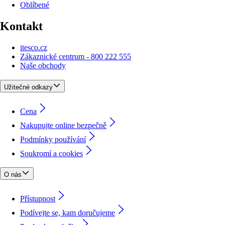
Oblíbené
Kontakt
itesco.cz
Zákaznické centrum - 800 222 555
Naše obchody
Užitečné odkazy
Cena
Nakupujte online bezpečně
Podmínky používání
Soukromí a cookies
O nás
Přístupnost
Podívejte se, kam doručujeme