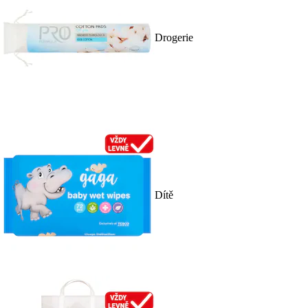
Drogerie
Dítě