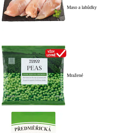
Maso a lahůdky
Mražené