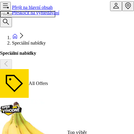
Přejít na hlavní obsah
Přeskočit na vyhledávání
Speciální nabídky
Speciální nabídky
All Offers
Top výběr