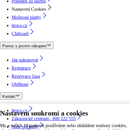
Poplatek za službu
Nastavení Cookies
Možnosti platby
itesco.cz
Clubcard
Pomoc s prvním nákupem
Jak nakupovat
Registrace
Rezervace času
Oblíbené
Kontakt
itesco.cz
Nastavení soukromí a cookies
Zákaznické centrum - 800 222 555
My a našich 18 partnerů používáme nebo ukládáme soubory cookies,
Naše obchody