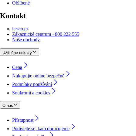
Oblíbené
Kontakt
itesco.cz
Zákaznické centrum - 800 222 555
Naše obchody
Užitečné odkazy
Cena
Nakupujte online bezpečně
Podmínky používání
Soukromí a cookies
O nás
Přístupnost
Podívejte se, kam doručujeme