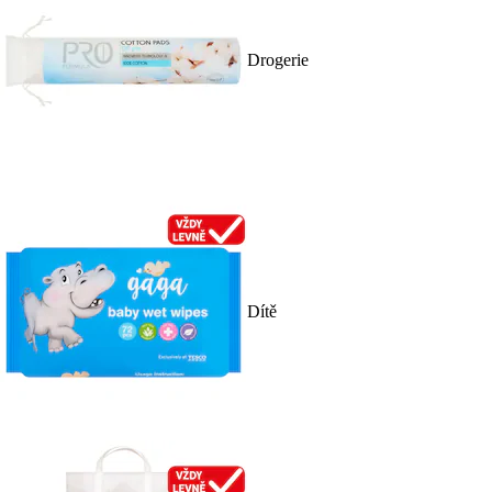
Drogerie
Dítě