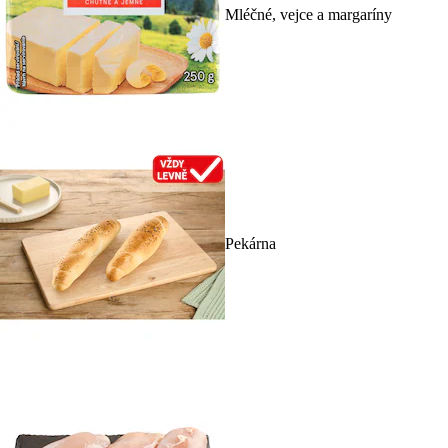
Mléčné, vejce a margaríny
Pekárna