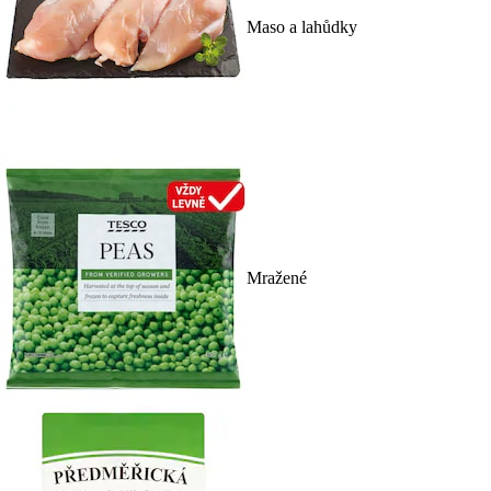
Maso a lahůdky
Mražené