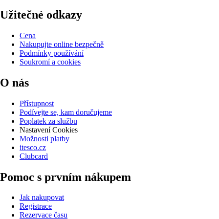
Užitečné odkazy
Cena
Nakupujte online bezpečně
Podmínky používání
Soukromí a cookies
O nás
Přístupnost
Podívejte se, kam doručujeme
Poplatek za službu
Nastavení Cookies
Možnosti platby
itesco.cz
Clubcard
Pomoc s prvním nákupem
Jak nakupovat
Registrace
Rezervace času