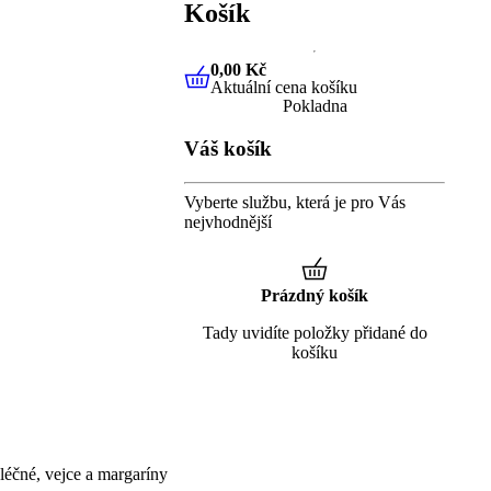
Košík
0,00 Kč
Aktuální cena košíku
0,00 Kč
Aktuální cena košíku
Pokladna
Váš košík
Vyberte službu, která je pro Vás
nejvhodnější
Prázdný košík
Tady uvidíte položky přidané do
košíku
éčné, vejce a margaríny