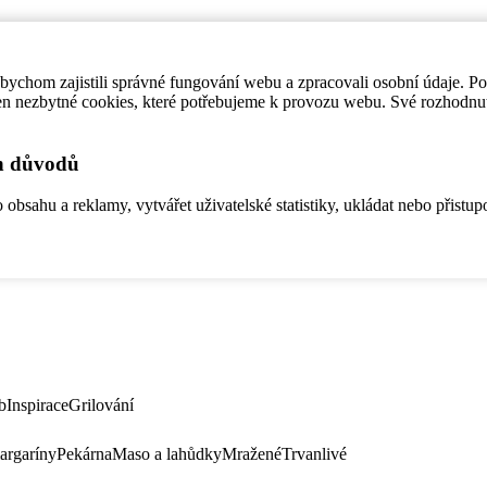
ychom zajistili správné fungování webu a zpracovali osobní údaje. P
en nezbytné cookies, které potřebujeme k provozu webu. Své rozhodnu
ch důvodů
bsahu a reklamy, vytvářet uživatelské statistiky, ukládat nebo přistup
b
Inspirace
Grilování
argaríny
Pekárna
Maso a lahůdky
Mražené
Trvanlivé