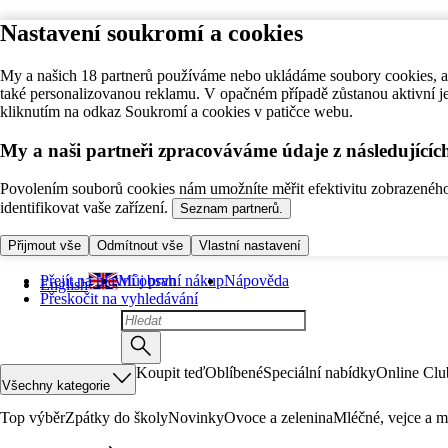
Nastavení soukromí a cookies
My a našich 18 partnerů používáme nebo ukládáme soubory cookies, ab
také personalizovanou reklamu. V opačném případě zůstanou aktivní j
kliknutím na odkaz Soukromí a cookies v patičce webu.
My a naši partneři zpracováváme údaje z následující
Povolením souborů cookies nám umožníte měřit efektivitu zobrazeného o
identifikovat vaše zařízení.
Seznam partnerů.
Přijmout vše
Odmítnout vše
Vlastní nastavení
Přejít na hlavní obsah
Můj první nákup
Nápověda
English
Přeskočit na vyhledávání
Koupit teď
Oblíbené
Speciální nabídky
Online Clu
Všechny kategorie
Top výběr
Zpátky do školy
Novinky
Ovoce a zelenina
Mléčné, vejce a m