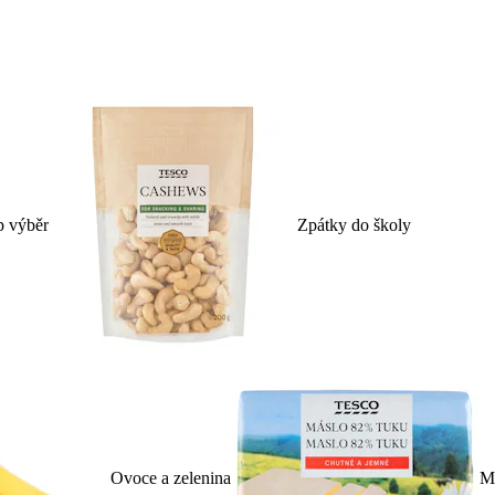
p výběr
Zpátky do školy
Ovoce a zelenina
Ml