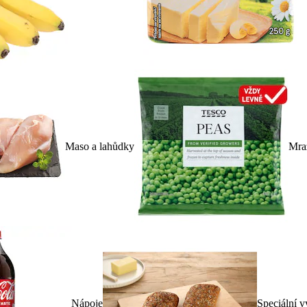
Maso a lahůdky
Mra
Nápoje
Speciální v