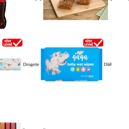
Drogerie
Dítě