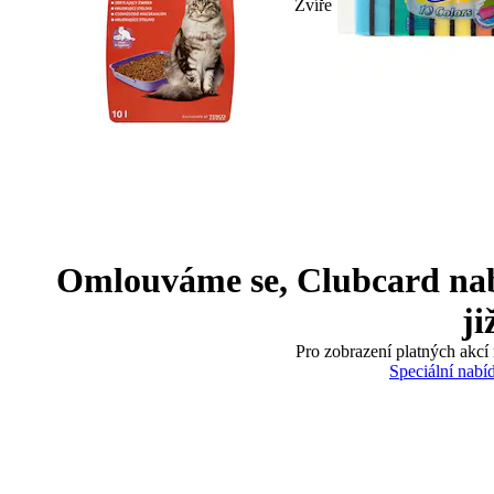
Zvíře
Omlouváme se, Clubcard nabíd
ji
Pro zobrazení platných akcí 
Speciální nabí