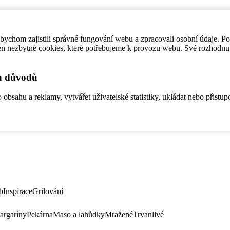
ychom zajistili správné fungování webu a zpracovali osobní údaje. P
en nezbytné cookies, které potřebujeme k provozu webu. Své rozhodnu
ch důvodů
bsahu a reklamy, vytvářet uživatelské statistiky, ukládat nebo přistup
b
Inspirace
Grilování
argaríny
Pekárna
Maso a lahůdky
Mražené
Trvanlivé