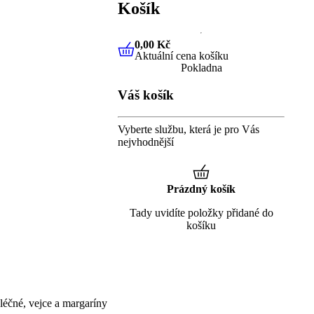
Košík
0,00 Kč
Aktuální cena košíku
0,00 Kč
Aktuální cena košíku
Pokladna
Váš košík
Vyberte službu, která je pro Vás
nejvhodnější
Prázdný košík
Tady uvidíte položky přidané do
košíku
éčné, vejce a margaríny