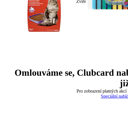
Zvíře
Omlouváme se, Clubcard nabíd
ji
Pro zobrazení platných akcí 
Speciální nabí