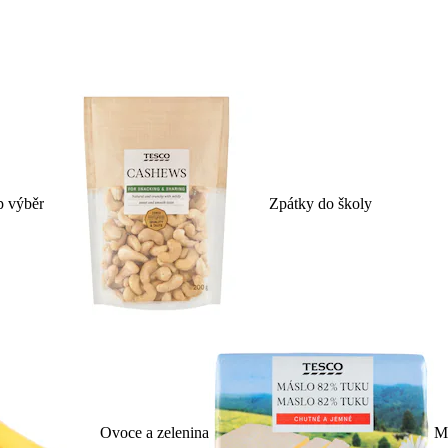
p výběr
Zpátky do školy
Ovoce a zelenina
Ml