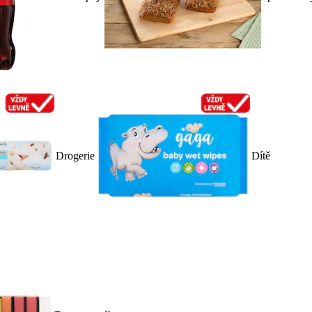
Drogerie
Dítě