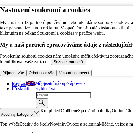
Nastavení soukromí a cookies
My a našich 18 partnerů používáme nebo ukládáme soubory cookies, ab
také personalizovanou reklamu. V opačném případě zůstanou aktivní j
kliknutím na odkaz Soukromí a cookies v patičce webu.
My a naši partneři zpracováváme údaje z následující
Povolením souborů cookies nám umožníte měřit efektivitu zobrazeného o
identifikovat vaše zařízení.
Seznam partnerů.
Přijmout vše
Odmítnout vše
Vlastní nastavení
Přejít na hlavní obsah
Můj první nákup
Nápověda
English
Přeskočit na vyhledávání
Koupit teď
Oblíbené
Speciální nabídky
Online Clu
Všechny kategorie
Top výběr
Zpátky do školy
Novinky
Ovoce a zelenina
Mléčné, vejce a m