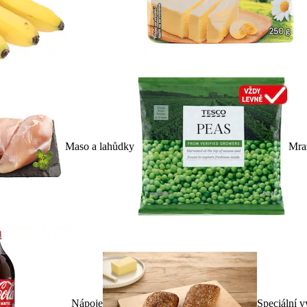
Maso a lahůdky
Mra
Nápoje
Speciální v