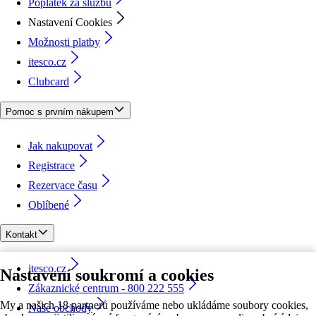
Poplatek za službu
Nastavení Cookies
Možnosti platby
itesco.cz
Clubcard
Pomoc s prvním nákupem
Jak nakupovat
Registrace
Rezervace času
Oblíbené
Kontakt
itesco.cz
Nastavení soukromí a cookies
Zákaznické centrum - 800 222 555
My a našich 18 partnerů používáme nebo ukládáme soubory cookies,
Naše obchody