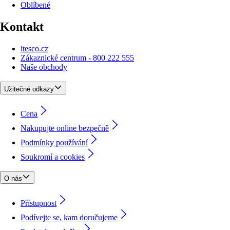
Oblíbené
Kontakt
itesco.cz
Zákaznické centrum - 800 222 555
Naše obchody
Užitečné odkazy
Cena
Nakupujte online bezpečně
Podmínky používání
Soukromí a cookies
O nás
Přístupnost
Podívejte se, kam doručujeme