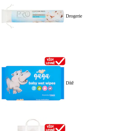
Drogerie
Dítě