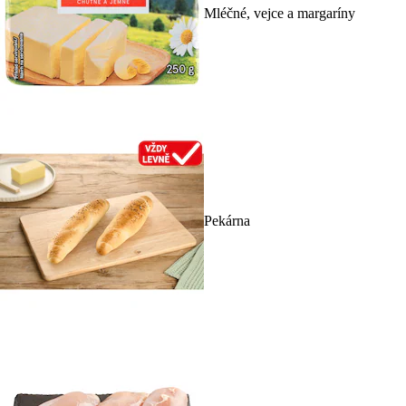
Mléčné, vejce a margaríny
Pekárna