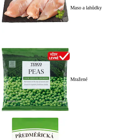
Maso a lahůdky
Mražené