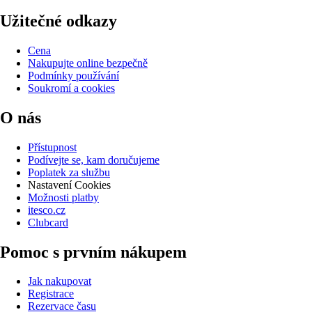
Užitečné odkazy
Cena
Nakupujte online bezpečně
Podmínky používání
Soukromí a cookies
O nás
Přístupnost
Podívejte se, kam doručujeme
Poplatek za službu
Nastavení Cookies
Možnosti platby
itesco.cz
Clubcard
Pomoc s prvním nákupem
Jak nakupovat
Registrace
Rezervace času