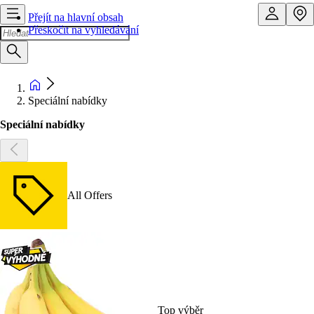
Přejít na hlavní obsah
Přeskočit na vyhledávání
Speciální nabídky
Speciální nabídky
All Offers
Top výběr