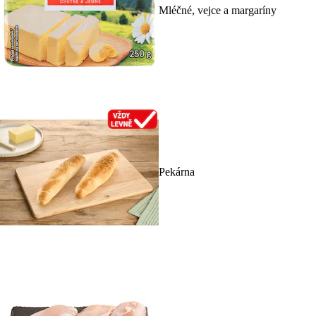
Mléčné, vejce a margaríny
Pekárna