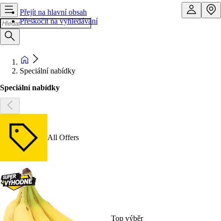
Přejít na hlavní obsah
Přeskočit na vyhledávání
Speciální nabídky
Speciální nabídky
All Offers
Top výběr