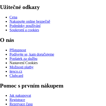
Užitečné odkazy
Cena
Nakupujte online bezpečně
Podmínky používání
Soukromí a cookies
O nás
Přístupnost
Podívejte se, kam doručujeme
Poplatek za službu
Nastavení Cookies
Možnosti platby
itesco.cz
Clubcard
Pomoc s prvním nákupem
Jak nakupovat
Registrace
Rezervace času