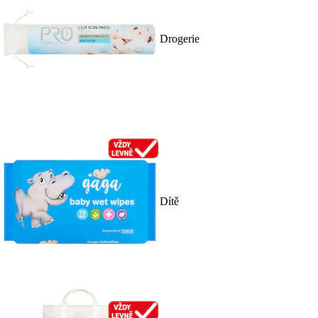
Drogerie
Dítě