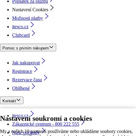
Poplatek za službu
Nastavení Cookies
Možnosti platby
itesco.cz
Clubcard
Pomoc s prvním nákupem
Jak nakupovat
Registrace
Rezervace času
Oblíbené
Kontakt
itesco.cz
Nastavení soukromí a cookies
Zákaznické centrum - 800 222 555
My a našich 18 partnerů používáme nebo ukládáme soubory cookies,
Naše obchody