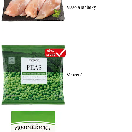
Maso a lahůdky
Mražené