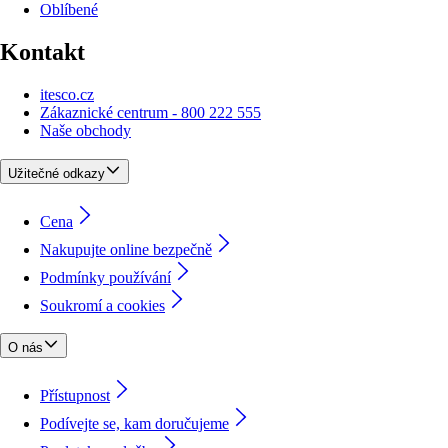
Oblíbené
Kontakt
itesco.cz
Zákaznické centrum - 800 222 555
Naše obchody
Užitečné odkazy
Cena
Nakupujte online bezpečně
Podmínky používání
Soukromí a cookies
O nás
Přístupnost
Podívejte se, kam doručujeme