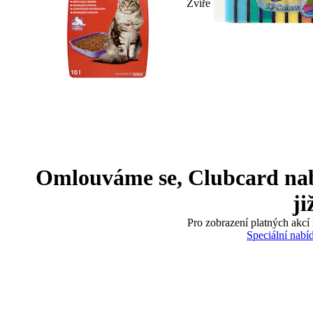
Zvíře
Omlouváme se, Clubcard nabíd
ji
Pro zobrazení platných akcí 
Speciální nabí