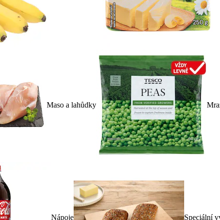
Maso a lahůdky
Mra
Nápoje
Speciální v