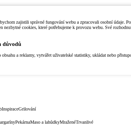
ychom zajistili správné fungování webu a zpracovali osobní údaje. P
en nezbytné cookies, které potřebujeme k provozu webu. Své rozhodnu
ch důvodů
bsahu a reklamy, vytvářet uživatelské statistiky, ukládat nebo přistup
b
Inspirace
Grilování
argaríny
Pekárna
Maso a lahůdky
Mražené
Trvanlivé