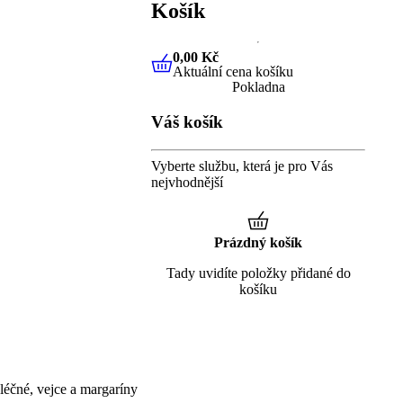
Košík
0,00 Kč
Aktuální cena košíku
0,00 Kč
Aktuální cena košíku
Pokladna
Váš košík
Vyberte službu, která je pro Vás
nejvhodnější
Prázdný košík
Tady uvidíte položky přidané do
košíku
éčné, vejce a margaríny