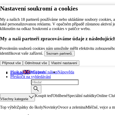
Nastavení soukromí a cookies
My a našich 18 partnerů používáme nebo ukládáme soubory cookies, ab
také personalizovanou reklamu. V opačném případě zůstanou aktivní j
kliknutím na odkaz Soukromí a cookies v patičce webu.
My a naši partneři zpracováváme údaje z následující
Povolením souborů cookies nám umožníte měřit efektivitu zobrazeného o
identifikovat vaše zařízení.
Seznam partnerů.
Přijmout vše
Odmítnout vše
Vlastní nastavení
Přejít na hlavní obsah
Můj první nákup
Nápověda
English
Přeskočit na vyhledávání
Koupit teď
Oblíbené
Speciální nabídky
Online Clu
Všechny kategorie
Top výběr
Zpátky do školy
Novinky
Ovoce a zelenina
Mléčné, vejce a m