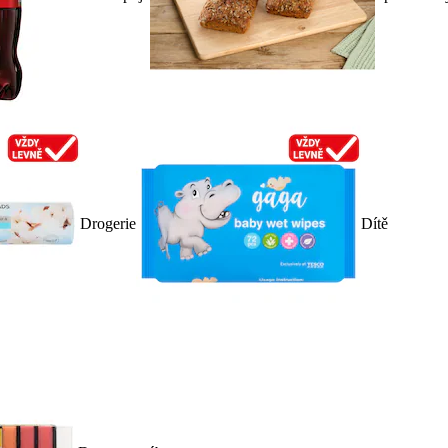
Drogerie
Dítě