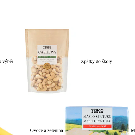
p výběr
Zpátky do školy
Ovoce a zelenina
Ml