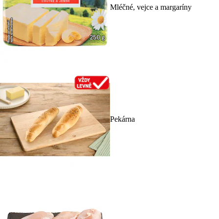
Mléčné, vejce a margaríny
Pekárna