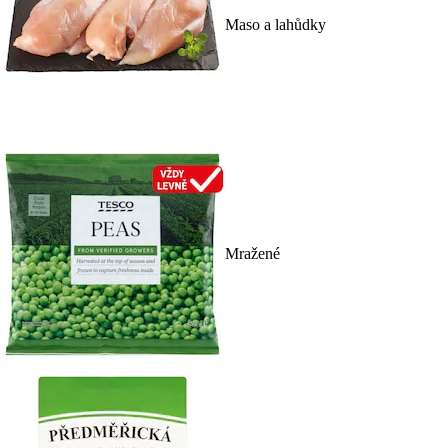
Maso a lahůdky
Mražené