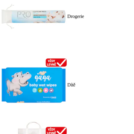
Drogerie
Dítě