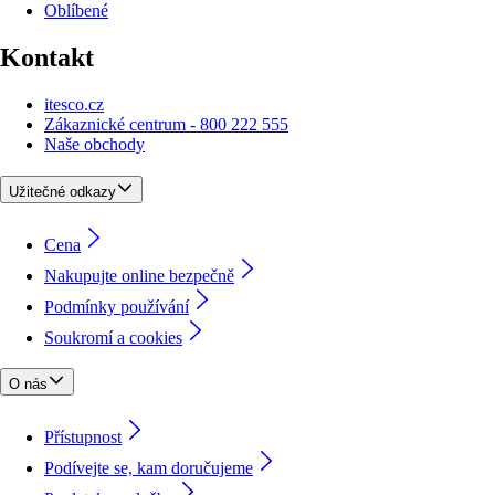
Oblíbené
Kontakt
itesco.cz
Zákaznické centrum - 800 222 555
Naše obchody
Užitečné odkazy
Cena
Nakupujte online bezpečně
Podmínky používání
Soukromí a cookies
O nás
Přístupnost
Podívejte se, kam doručujeme