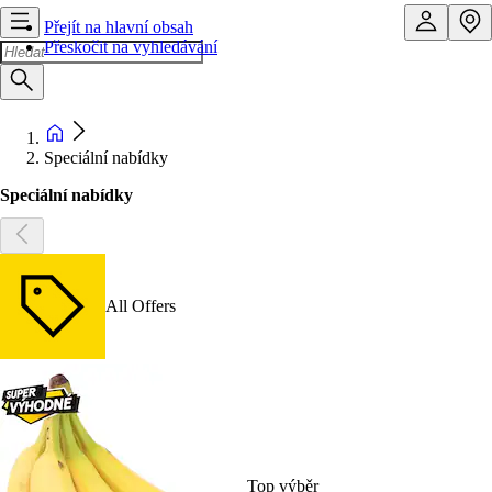
Přejít na hlavní obsah
Přeskočit na vyhledávání
Speciální nabídky
Speciální nabídky
All Offers
Top výběr