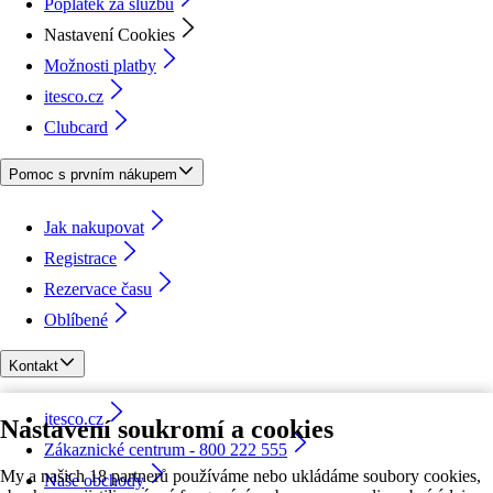
Poplatek za službu
Nastavení Cookies
Možnosti platby
itesco.cz
Clubcard
Pomoc s prvním nákupem
Jak nakupovat
Registrace
Rezervace času
Oblíbené
Kontakt
itesco.cz
Nastavení soukromí a cookies
Zákaznické centrum - 800 222 555
My a našich 18 partnerů používáme nebo ukládáme soubory cookies,
Naše obchody