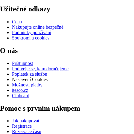
Užitečné odkazy
Cena
Nakupujte online bezpečně
Podmínky používání
Soukromí a cookies
O nás
Přístupnost
Podívejte se, kam doručujeme
Poplatek za službu
Nastavení Cookies
Možnosti platby
itesco.cz
Clubcard
Pomoc s prvním nákupem
Jak nakupovat
Registrace
Rezervace času