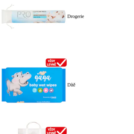
Drogerie
Dítě