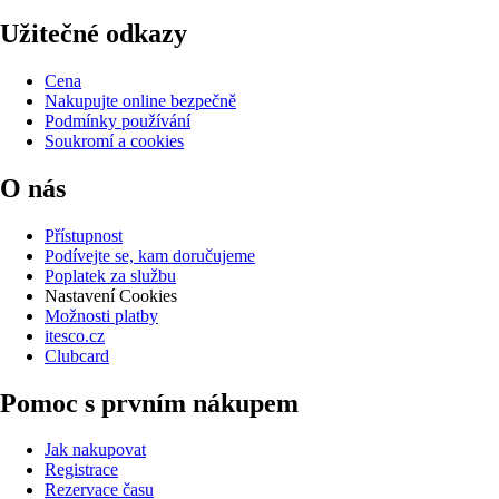
Užitečné odkazy
Cena
Nakupujte online bezpečně
Podmínky používání
Soukromí a cookies
O nás
Přístupnost
Podívejte se, kam doručujeme
Poplatek za službu
Nastavení Cookies
Možnosti platby
itesco.cz
Clubcard
Pomoc s prvním nákupem
Jak nakupovat
Registrace
Rezervace času