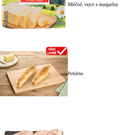
Mléčné, vejce a margaríny
Pekárna