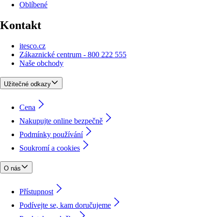
Oblíbené
Kontakt
itesco.cz
Zákaznické centrum - 800 222 555
Naše obchody
Užitečné odkazy
Cena
Nakupujte online bezpečně
Podmínky používání
Soukromí a cookies
O nás
Přístupnost
Podívejte se, kam doručujeme