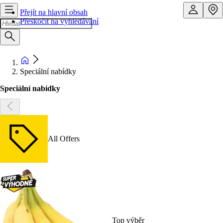
Přejít na hlavní obsah
Přeskočit na vyhledávání
Speciální nabídky
Speciální nabídky
All Offers
Top výběr