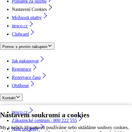
Poplatek za službu
Nastavení Cookies
Možnosti platby
itesco.cz
Clubcard
Pomoc s prvním nákupem
Jak nakupovat
Registrace
Rezervace času
Oblíbené
Kontakt
itesco.cz
Nastavení soukromí a cookies
Zákaznické centrum - 800 222 555
My a našich 18 partnerů používáme nebo ukládáme soubory cookies,
Naše obchody