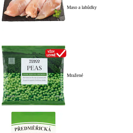
Maso a lahůdky
Mražené