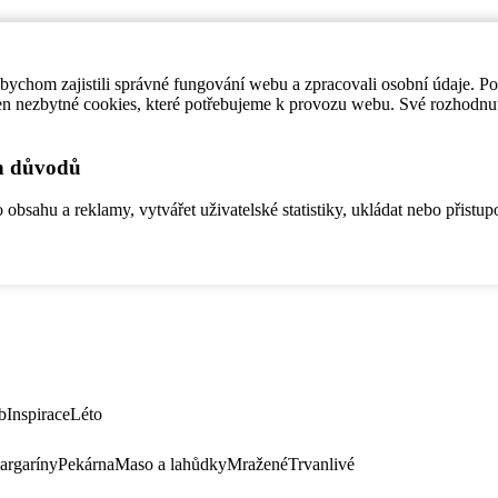
ychom zajistili správné fungování webu a zpracovali osobní údaje. P
en nezbytné cookies, které potřebujeme k provozu webu. Své rozhodnu
ch důvodů
bsahu a reklamy, vytvářet uživatelské statistiky, ukládat nebo přistup
b
Inspirace
Léto
argaríny
Pekárna
Maso a lahůdky
Mražené
Trvanlivé