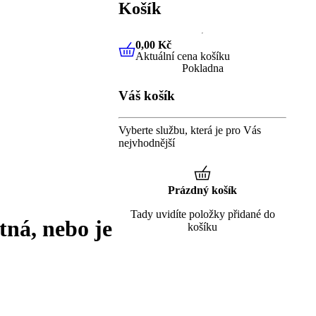
Košík
0,00 Kč
Aktuální cena košíku
0,00 Kč
Aktuální cena košíku
Pokladna
Váš košík
Vyberte službu, která je pro Vás
nejvhodnější
Prázdný košík
Tady uvidíte položky přidané do
tná, nebo je
košíku