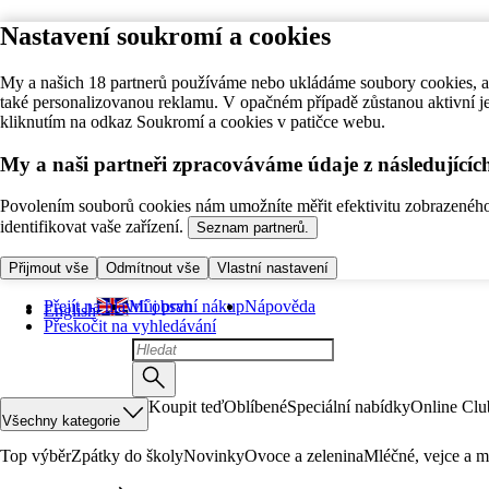
Nastavení soukromí a cookies
My a našich 18 partnerů používáme nebo ukládáme soubory cookies, ab
také personalizovanou reklamu. V opačném případě zůstanou aktivní j
kliknutím na odkaz Soukromí a cookies v patičce webu.
My a naši partneři zpracováváme údaje z následující
Povolením souborů cookies nám umožníte měřit efektivitu zobrazeného o
identifikovat vaše zařízení.
Seznam partnerů.
Přijmout vše
Odmítnout vše
Vlastní nastavení
Přejít na hlavní obsah
Můj první nákup
Nápověda
English
Přeskočit na vyhledávání
Koupit teď
Oblíbené
Speciální nabídky
Online Clu
Všechny kategorie
Top výběr
Zpátky do školy
Novinky
Ovoce a zelenina
Mléčné, vejce a m