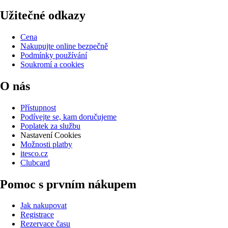
Užitečné odkazy
Cena
Nakupujte online bezpečně
Podmínky používání
Soukromí a cookies
O nás
Přístupnost
Podívejte se, kam doručujeme
Poplatek za službu
Nastavení Cookies
Možnosti platby
itesco.cz
Clubcard
Pomoc s prvním nákupem
Jak nakupovat
Registrace
Rezervace času