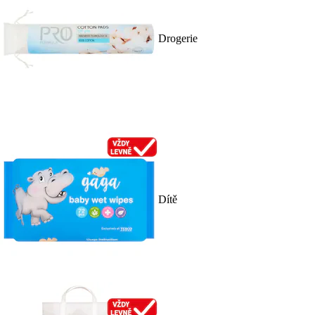
Drogerie
Dítě