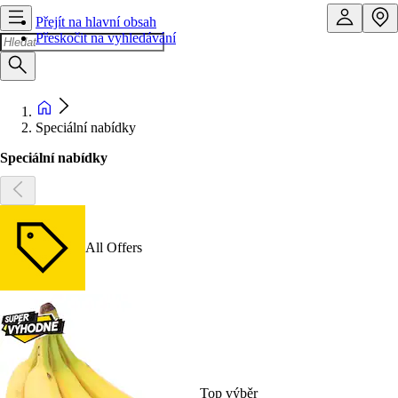
Přejít na hlavní obsah
Přeskočit na vyhledávání
Speciální nabídky
Speciální nabídky
All Offers
Top výběr