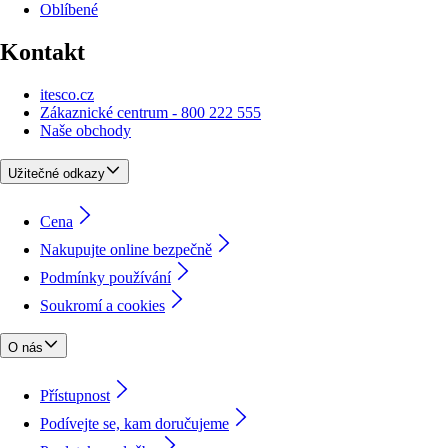
Oblíbené
Kontakt
itesco.cz
Zákaznické centrum - 800 222 555
Naše obchody
Užitečné odkazy
Cena
Nakupujte online bezpečně
Podmínky používání
Soukromí a cookies
O nás
Přístupnost
Podívejte se, kam doručujeme