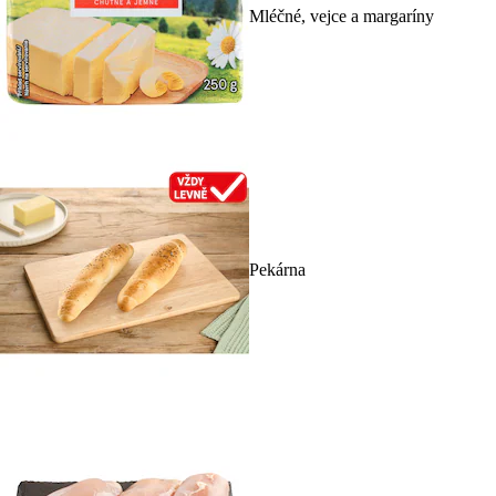
Mléčné, vejce a margaríny
Pekárna