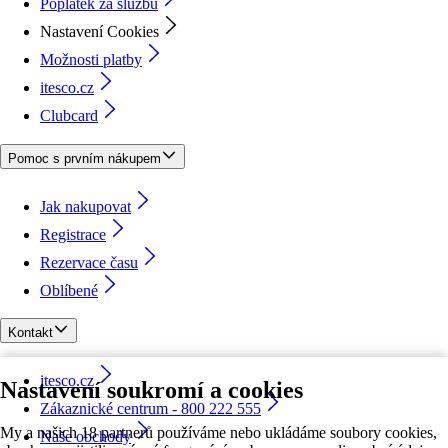
Poplatek za službu
Nastavení Cookies
Možnosti platby
itesco.cz
Clubcard
Pomoc s prvním nákupem
Jak nakupovat
Registrace
Rezervace času
Oblíbené
Kontakt
itesco.cz
Nastavení soukromí a cookies
Zákaznické centrum - 800 222 555
My a našich 18 partnerů používáme nebo ukládáme soubory cookies,
Naše obchody