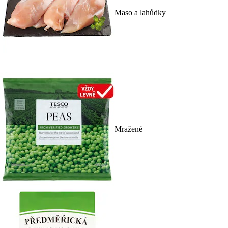
Maso a lahůdky
Mražené