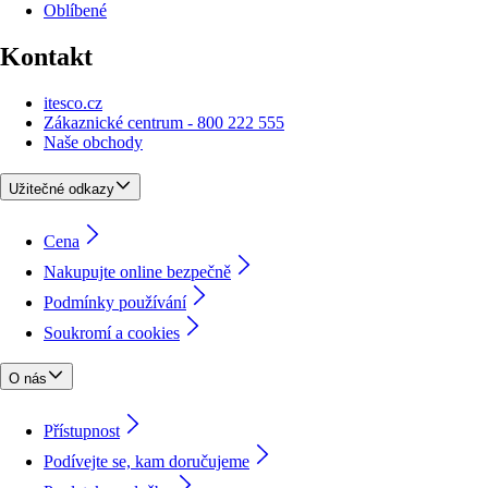
Oblíbené
Kontakt
itesco.cz
Zákaznické centrum - 800 222 555
Naše obchody
Užitečné odkazy
Cena
Nakupujte online bezpečně
Podmínky používání
Soukromí a cookies
O nás
Přístupnost
Podívejte se, kam doručujeme