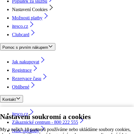
Poplatek za službu
Nastavení Cookies
Možnosti platby
itesco.cz
Clubcard
Pomoc s prvním nákupem
Jak nakupovat
Registrace
Rezervace času
Oblíbené
Kontakt
itesco.cz
Nastavení soukromí a cookies
Zákaznické centrum - 800 222 555
My a našich 18 partnerů používáme nebo ukládáme soubory cookies,
Naše obchody