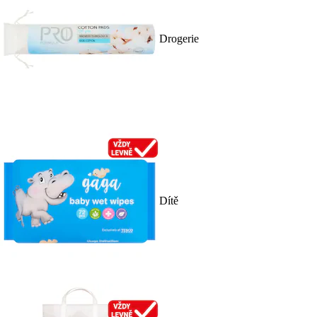
Drogerie
Dítě