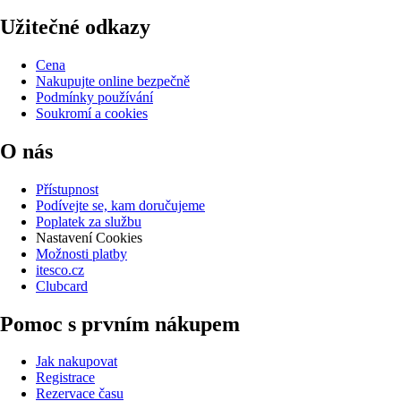
Užitečné odkazy
Cena
Nakupujte online bezpečně
Podmínky používání
Soukromí a cookies
O nás
Přístupnost
Podívejte se, kam doručujeme
Poplatek za službu
Nastavení Cookies
Možnosti platby
itesco.cz
Clubcard
Pomoc s prvním nákupem
Jak nakupovat
Registrace
Rezervace času