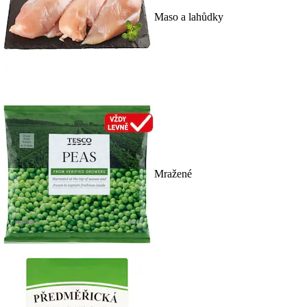
Maso a lahůdky
Mražené