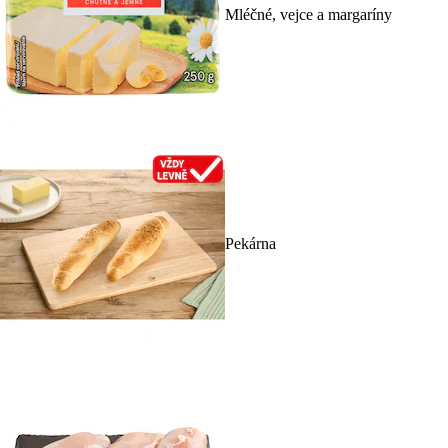
Mléčné, vejce a margaríny
Pekárna