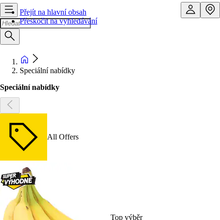
Přejít na hlavní obsah
Přeskočit na vyhledávání
Speciální nabídky
Speciální nabídky
All Offers
Top výběr