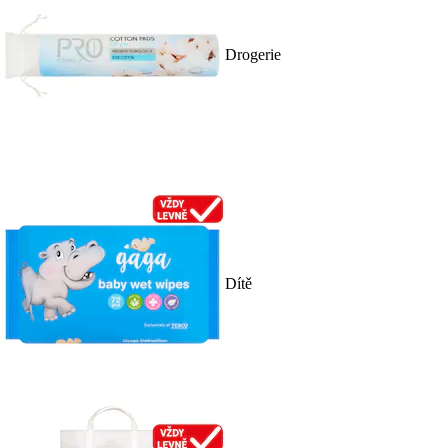
Drogerie
Dítě