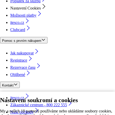
Poplatek za službu
Nastavení Cookies
Možnosti platby
itesco.cz
Clubcard
Pomoc s prvním nákupem
Jak nakupovat
Registrace
Rezervace času
Oblíbené
Kontakt
itesco.cz
Nastavení soukromí a cookies
Zákaznické centrum - 800 222 555
My a našich 18 partnerů používáme nebo ukládáme soubory cookies,
Naše obchody