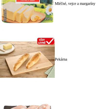
Mléčné, vejce a margaríny
Pekárna