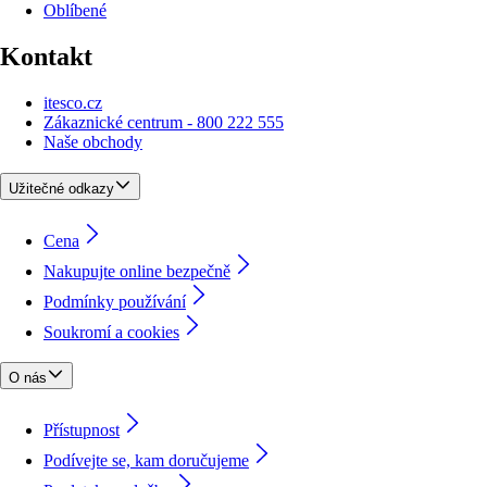
Oblíbené
Kontakt
itesco.cz
Zákaznické centrum - 800 222 555
Naše obchody
Užitečné odkazy
Cena
Nakupujte online bezpečně
Podmínky používání
Soukromí a cookies
O nás
Přístupnost
Podívejte se, kam doručujeme