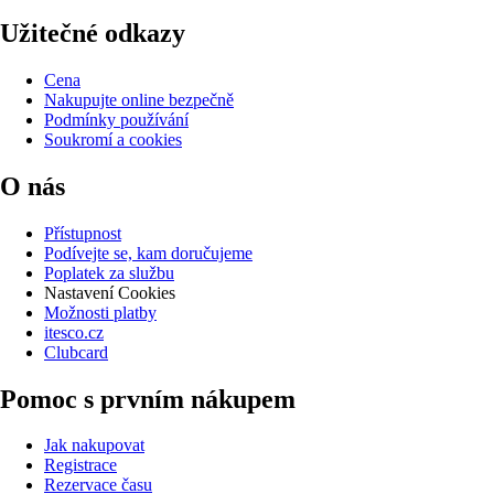
Užitečné odkazy
Cena
Nakupujte online bezpečně
Podmínky používání
Soukromí a cookies
O nás
Přístupnost
Podívejte se, kam doručujeme
Poplatek za službu
Nastavení Cookies
Možnosti platby
itesco.cz
Clubcard
Pomoc s prvním nákupem
Jak nakupovat
Registrace
Rezervace času