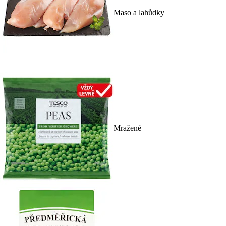
Maso a lahůdky
Mražené