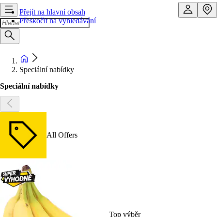
Přejít na hlavní obsah
Přeskočit na vyhledávání
Speciální nabídky
Speciální nabídky
All Offers
Top výběr