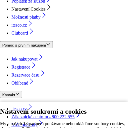
Poplatek za službu
Nastavení Cookies
Možnosti platby
itesco.cz
Clubcard
Pomoc s prvním nákupem
Jak nakupovat
Registrace
Rezervace času
Oblíbené
Kontakt
itesco.cz
Nastavení soukromí a cookies
Zákaznické centrum - 800 222 555
My a našich 18 partnerů používáme nebo ukládáme soubory cookies,
Naše obchody