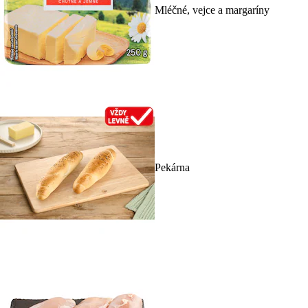
Mléčné, vejce a margaríny
Pekárna