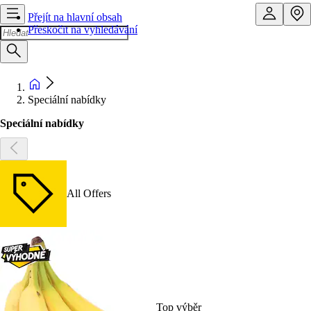
Přejít na hlavní obsah
Přeskočit na vyhledávání
Speciální nabídky
Speciální nabídky
All Offers
Top výběr