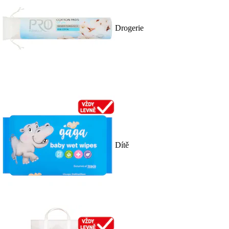
Drogerie
Dítě