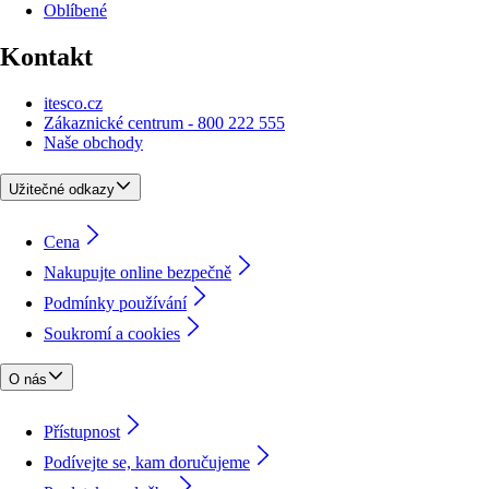
Oblíbené
Kontakt
itesco.cz
Zákaznické centrum - 800 222 555
Naše obchody
Užitečné odkazy
Cena
Nakupujte online bezpečně
Podmínky používání
Soukromí a cookies
O nás
Přístupnost
Podívejte se, kam doručujeme