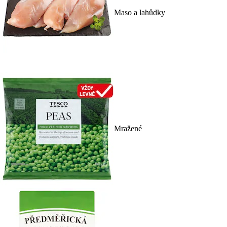
Maso a lahůdky
Mražené