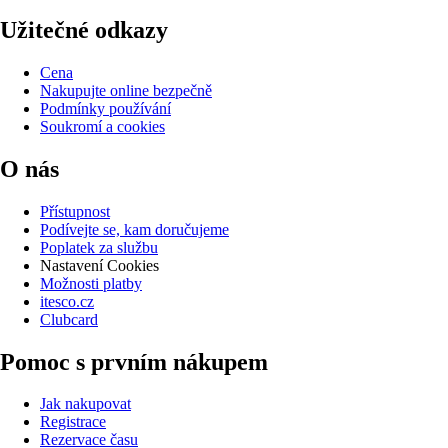
Užitečné odkazy
Cena
Nakupujte online bezpečně
Podmínky používání
Soukromí a cookies
O nás
Přístupnost
Podívejte se, kam doručujeme
Poplatek za službu
Nastavení Cookies
Možnosti platby
itesco.cz
Clubcard
Pomoc s prvním nákupem
Jak nakupovat
Registrace
Rezervace času