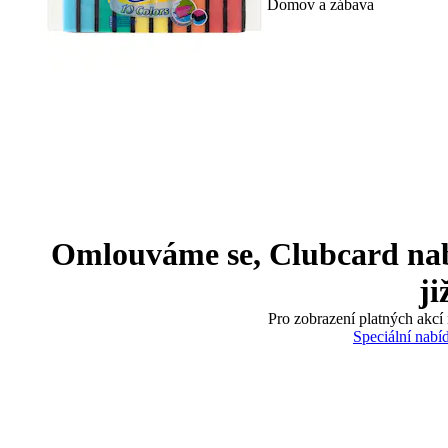
Domov a zábava
Omlouváme se, Clubcard nabíd
ji
Pro zobrazení platných akcí 
Speciální nabí