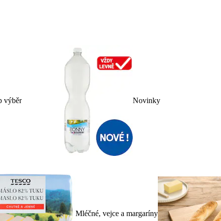
p výběr
Novinky
Mléčné, vejce a margaríny