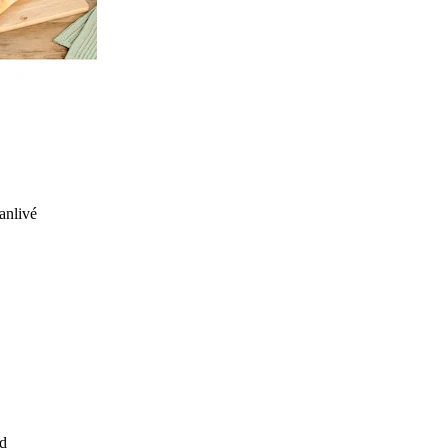
anlivé
d