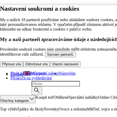
Nastavení soukromí a cookies
My a našich 18 partnerů používáme nebo ukládáme soubory cookies, ab
také personalizovanou reklamu. V opačném případě zůstanou aktivní j
kliknutím na odkaz Soukromí a cookies v patičce webu.
My a naši partneři zpracováváme údaje z následující
Povolením souborů cookies nám umožníte měřit efektivitu zobrazeného o
identifikovat vaše zařízení.
Seznam partnerů.
Přijmout vše
Odmítnout vše
Vlastní nastavení
Přejít na hlavní obsah
Můj první nákup
Nápověda
English
Přeskočit na vyhledávání
Koupit teď
Oblíbené
Speciální nabídky
Online Clu
Všechny kategorie
Top výběr
Zpátky do školy
Novinky
Ovoce a zelenina
Mléčné, vejce a m