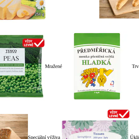
Mražené
Trv
Speciální výživa
Úkli