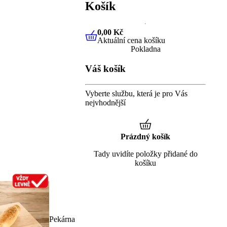
Košík
0,00 Kč
Aktuální cena košíku
0,00 Kč
Aktuální cena košíku
Pokladna
Váš košík
Vyberte službu, která je pro Vás
nejvhodnější
Prázdný košík
Tady uvidíte položky přidané do
košíku
Pekárna