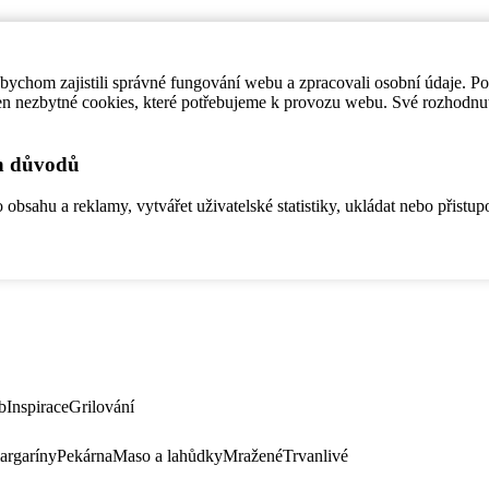
ychom zajistili správné fungování webu a zpracovali osobní údaje. P
en nezbytné cookies, které potřebujeme k provozu webu. Své rozhodnu
ch důvodů
bsahu a reklamy, vytvářet uživatelské statistiky, ukládat nebo přistup
b
Inspirace
Grilování
argaríny
Pekárna
Maso a lahůdky
Mražené
Trvanlivé