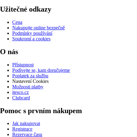
Užitečné odkazy
Cena
Nakupujte online bezpečně
Podmínky používání
Soukromí a cookies
O nás
Přístupnost
Podívejte se, kam doručujeme
Poplatek za službu
Nastavení Cookies
Možnosti platby
itesco.cz
Clubcard
Pomoc s prvním nákupem
Jak nakupovat
Registrace
Rezervace času