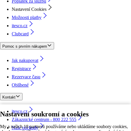
Poplatek za službu
Nastavení Cookies
Možnosti platby
itesco.cz
Clubcard
Pomoc s prvním nákupem
Jak nakupovat
Registrace
Rezervace času
Oblíbené
Kontakt
itesco.cz
Nastavení soukromí a cookies
Zákaznické centrum - 800 222 555
My a našich 18 partnerů používáme nebo ukládáme soubory cookies,
Naše obchody