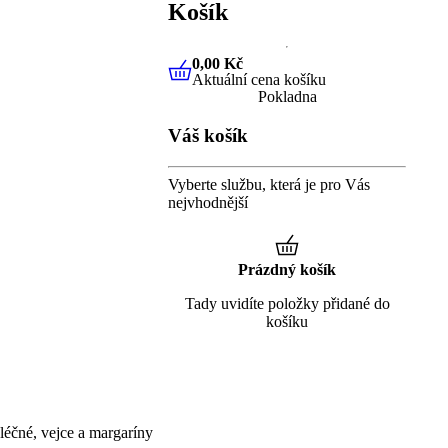
Košík
0,00 Kč
Aktuální cena košíku
0,00 Kč
Aktuální cena košíku
Pokladna
Váš košík
Vyberte službu, která je pro Vás
nejvhodnější
Prázdný košík
Tady uvidíte položky přidané do
košíku
éčné, vejce a margaríny