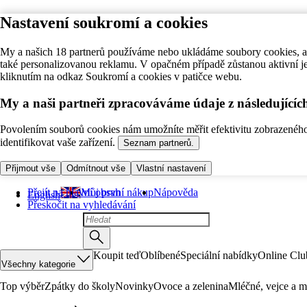
Nastavení soukromí a cookies
My a našich 18 partnerů používáme nebo ukládáme soubory cookies, ab
také personalizovanou reklamu. V opačném případě zůstanou aktivní j
kliknutím na odkaz Soukromí a cookies v patičce webu.
My a naši partneři zpracováváme údaje z následující
Povolením souborů cookies nám umožníte měřit efektivitu zobrazeného o
identifikovat vaše zařízení.
Seznam partnerů.
Přijmout vše
Odmítnout vše
Vlastní nastavení
Přejít na hlavní obsah
Můj první nákup
Nápověda
English
Přeskočit na vyhledávání
Koupit teď
Oblíbené
Speciální nabídky
Online Clu
Všechny kategorie
Top výběr
Zpátky do školy
Novinky
Ovoce a zelenina
Mléčné, vejce a m