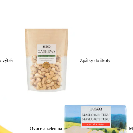
p výběr
Zpátky do školy
Ovoce a zelenina
Ml