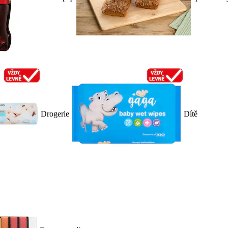
Drogerie
Dítě