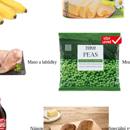
Maso a lahůdky
Mra
Nápoje
Speciální v