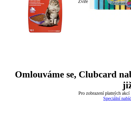
Zvíře
Omlouváme se, Clubcard nabíd
ji
Pro zobrazení platných akcí 
Speciální nabí