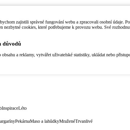
ychom zajistili správné fungování webu a zpracovali osobní údaje. P
en nezbytné cookies, které potřebujeme k provozu webu. Své rozhodnu
ch důvodů
bsahu a reklamy, vytvářet uživatelské statistiky, ukládat nebo přistup
b
Inspirace
Léto
argaríny
Pekárna
Maso a lahůdky
Mražené
Trvanlivé