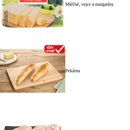
Mléčné, vejce a margaríny
Pekárna