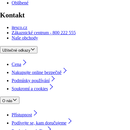
Oblíbené
Kontakt
itesco.cz
Zákaznické centrum - 800 222 555
Naše obchody
Užitečné odkazy
Cena
Nakupujte online bezpečně
Podmínky používání
Soukromí a cookies
O nás
Přístupnost
Podívejte se, kam doručujeme