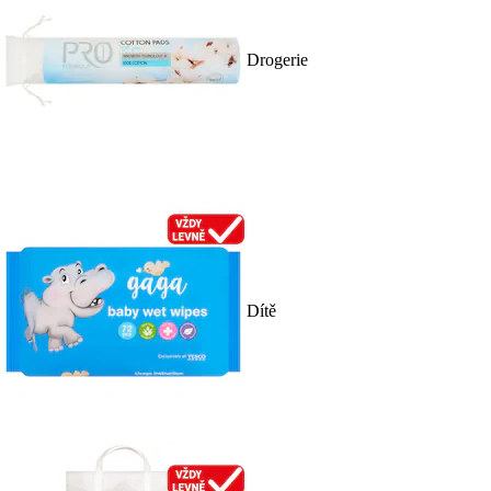
Drogerie
Dítě