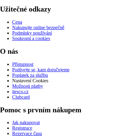
Užitečné odkazy
Cena
Nakupujte online bezpečně
Podmínky používání
Soukromí a cookies
O nás
Přístupnost
Podívejte se, kam doručujeme
Poplatek za službu
Nastavení Cookies
Možnosti platby
itesco.cz
Clubcard
Pomoc s prvním nákupem
Jak nakupovat
Registrace
Rezervace času