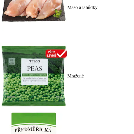
Maso a lahůdky
Mražené