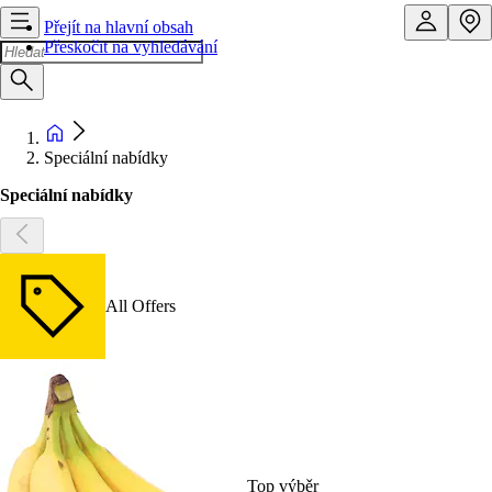
Přejít na hlavní obsah
Přeskočit na vyhledávání
Speciální nabídky
Speciální nabídky
All Offers
Top výběr