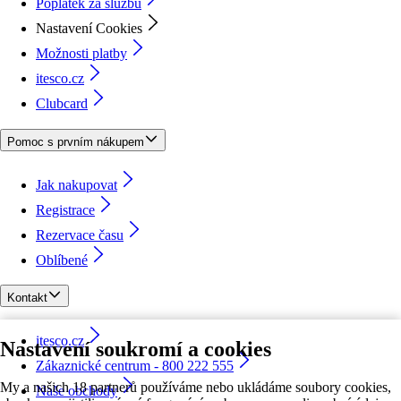
Poplatek za službu
Nastavení Cookies
Možnosti platby
itesco.cz
Clubcard
Pomoc s prvním nákupem
Jak nakupovat
Registrace
Rezervace času
Oblíbené
Kontakt
itesco.cz
Nastavení soukromí a cookies
Zákaznické centrum - 800 222 555
My a našich 18 partnerů používáme nebo ukládáme soubory cookies,
Naše obchody