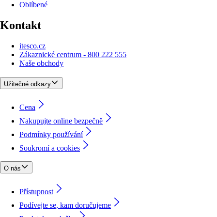
Oblíbené
Kontakt
itesco.cz
Zákaznické centrum - 800 222 555
Naše obchody
Užitečné odkazy
Cena
Nakupujte online bezpečně
Podmínky používání
Soukromí a cookies
O nás
Přístupnost
Podívejte se, kam doručujeme