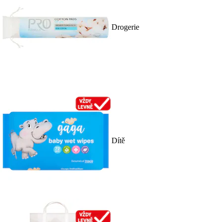
Drogerie
Dítě