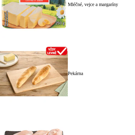
Mléčné, vejce a margaríny
Pekárna