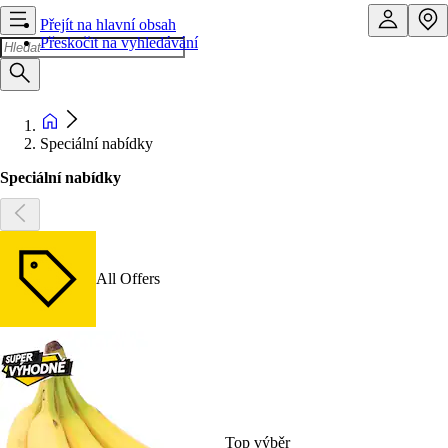
Přejít na hlavní obsah
Přeskočit na vyhledávání
Speciální nabídky
Speciální nabídky
All Offers
Top výběr