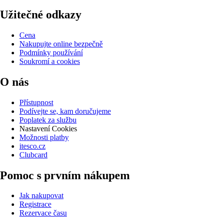
Užitečné odkazy
Cena
Nakupujte online bezpečně
Podmínky používání
Soukromí a cookies
O nás
Přístupnost
Podívejte se, kam doručujeme
Poplatek za službu
Nastavení Cookies
Možnosti platby
itesco.cz
Clubcard
Pomoc s prvním nákupem
Jak nakupovat
Registrace
Rezervace času