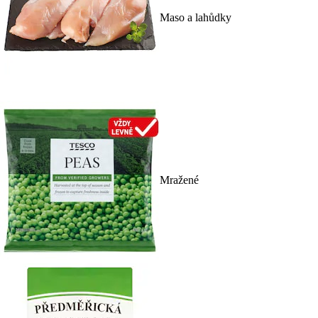
Maso a lahůdky
Mražené