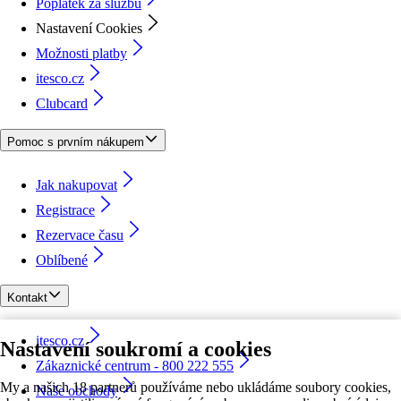
Poplatek za službu
Nastavení Cookies
Možnosti platby
itesco.cz
Clubcard
Pomoc s prvním nákupem
Jak nakupovat
Registrace
Rezervace času
Oblíbené
Kontakt
itesco.cz
Nastavení soukromí a cookies
Zákaznické centrum - 800 222 555
My a našich 18 partnerů používáme nebo ukládáme soubory cookies,
Naše obchody