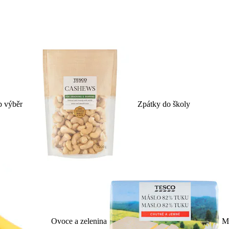
p výběr
Zpátky do školy
Ovoce a zelenina
Ml