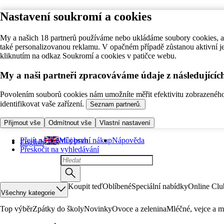
Nastavení soukromí a cookies
My a našich 18 partnerů používáme nebo ukládáme soubory cookies, ab
také personalizovanou reklamu. V opačném případě zůstanou aktivní j
kliknutím na odkaz Soukromí a cookies v patičce webu.
My a naši partneři zpracováváme údaje z následující
Povolením souborů cookies nám umožníte měřit efektivitu zobrazeného o
identifikovat vaše zařízení.
Seznam partnerů.
Přijmout vše
Odmítnout vše
Vlastní nastavení
Přejít na hlavní obsah
Můj první nákup
Nápověda
English
Přeskočit na vyhledávání
Koupit teď
Oblíbené
Speciální nabídky
Online Clu
Všechny kategorie
Top výběr
Zpátky do školy
Novinky
Ovoce a zelenina
Mléčné, vejce a m