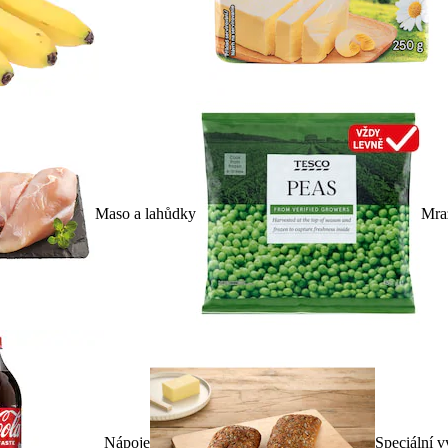
Maso a lahůdky
Mra
Nápoje
Speciální v