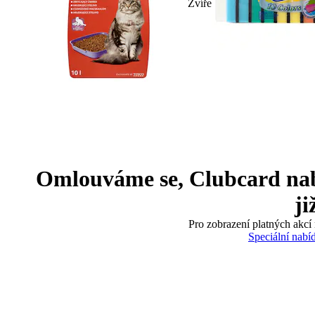
Zvíře
Omlouváme se, Clubcard nabíd
ji
Pro zobrazení platných akcí 
Speciální nabí