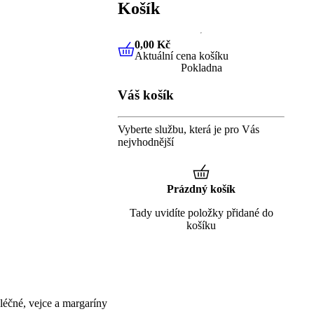
Košík
0,00 Kč
Aktuální cena košíku
0,00 Kč
Aktuální cena košíku
Pokladna
Váš košík
Vyberte službu, která je pro Vás
nejvhodnější
Prázdný košík
Tady uvidíte položky přidané do
košíku
éčné, vejce a margaríny