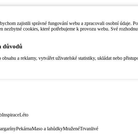
ychom zajistili správné fungování webu a zpracovali osobní údaje. P
en nezbytné cookies, které potřebujeme k provozu webu. Své rozhodnu
ch důvodů
bsahu a reklamy, vytvářet uživatelské statistiky, ukládat nebo přistup
b
Inspirace
Léto
argaríny
Pekárna
Maso a lahůdky
Mražené
Trvanlivé