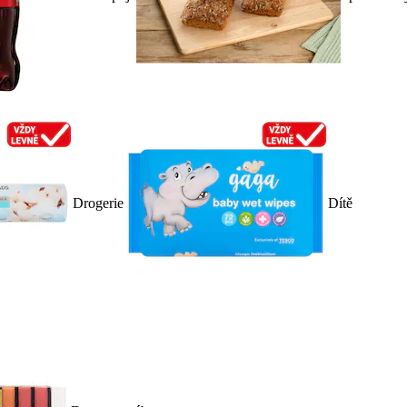
Drogerie
Dítě