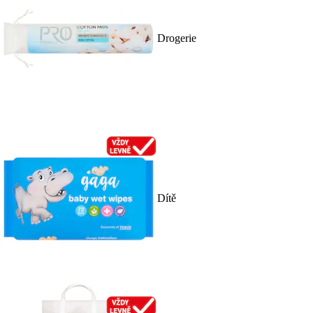
Drogerie
Dítě