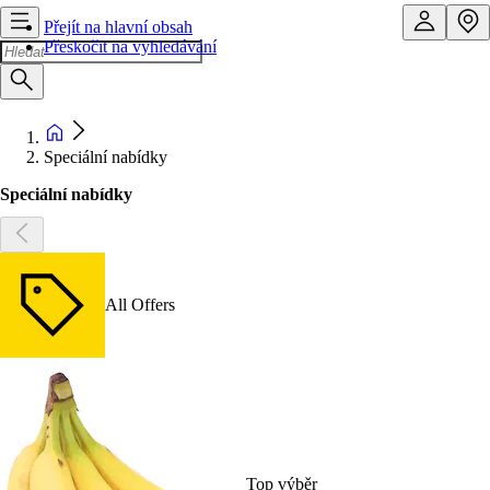
Přejít na hlavní obsah
Přeskočit na vyhledávání
Speciální nabídky
Speciální nabídky
All Offers
Top výběr