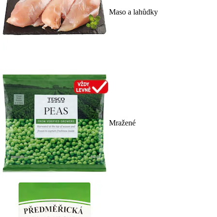
Maso a lahůdky
Mražené