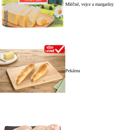
Mléčné, vejce a margaríny
Pekárna