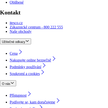
Oblíbené
Kontakt
itesco.cz
Zákaznické centrum - 800 222 555
Naše obchody
Užitečné odkazy
Cena
Nakupujte online bezpečně
Podmínky používání
Soukromí a cookies
O nás
Přístupnost
Podívejte se, kam doručujeme