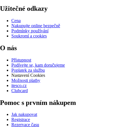
Užitečné odkazy
Cena
Nakupujte online bezpečně
Podmínky používání
Soukromí a cookies
O nás
Přístupnost
Podívejte se, kam doručujeme
Poplatek za službu
Nastavení Cookies
Možnosti platby
itesco.cz
Clubcard
Pomoc s prvním nákupem
Jak nakupovat
Registrace
Rezervace času