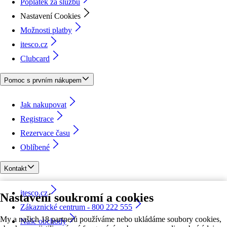
Poplatek za službu
Nastavení Cookies
Možnosti platby
itesco.cz
Clubcard
Pomoc s prvním nákupem
Jak nakupovat
Registrace
Rezervace času
Oblíbené
Kontakt
itesco.cz
Nastavení soukromí a cookies
Zákaznické centrum - 800 222 555
My a našich 18 partnerů používáme nebo ukládáme soubory cookies,
Naše obchody