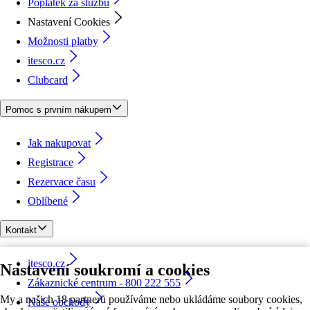
Poplatek za službu
Nastavení Cookies
Možnosti platby
itesco.cz
Clubcard
Pomoc s prvním nákupem
Jak nakupovat
Registrace
Rezervace času
Oblíbené
Kontakt
itesco.cz
Nastavení soukromí a cookies
Zákaznické centrum - 800 222 555
My a našich 18 partnerů používáme nebo ukládáme soubory cookies,
Naše obchody