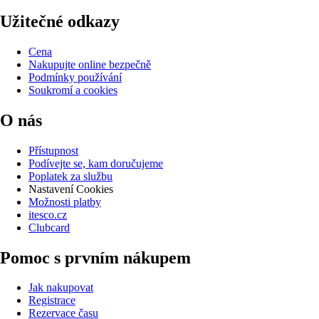
Užitečné odkazy
Cena
Nakupujte online bezpečně
Podmínky používání
Soukromí a cookies
O nás
Přístupnost
Podívejte se, kam doručujeme
Poplatek za službu
Nastavení Cookies
Možnosti platby
itesco.cz
Clubcard
Pomoc s prvním nákupem
Jak nakupovat
Registrace
Rezervace času