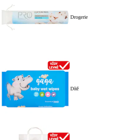
Drogerie
Dítě