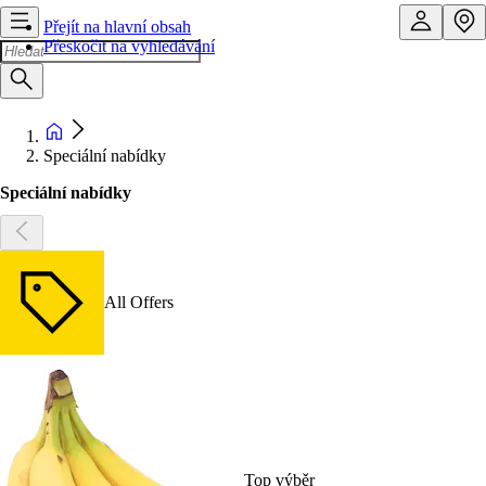
Přejít na hlavní obsah
Přeskočit na vyhledávání
Speciální nabídky
Speciální nabídky
All Offers
Top výběr