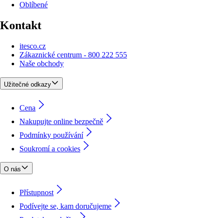
Oblíbené
Kontakt
itesco.cz
Zákaznické centrum - 800 222 555
Naše obchody
Užitečné odkazy
Cena
Nakupujte online bezpečně
Podmínky používání
Soukromí a cookies
O nás
Přístupnost
Podívejte se, kam doručujeme