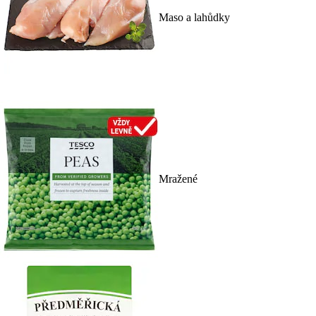
Maso a lahůdky
Mražené