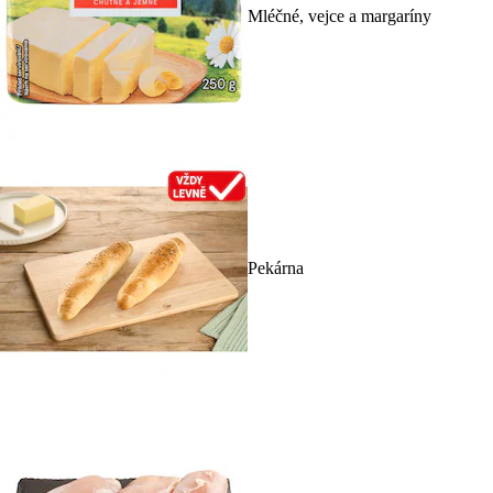
Mléčné, vejce a margaríny
Pekárna