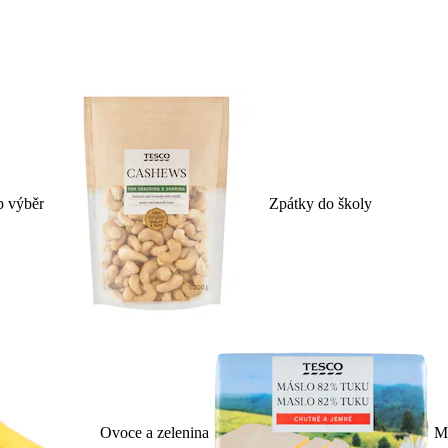
p výběr
Zpátky do školy
Ovoce a zelenina
Ml