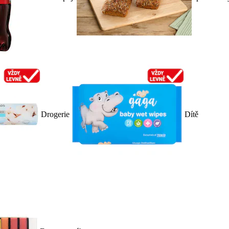
Drogerie
Dítě