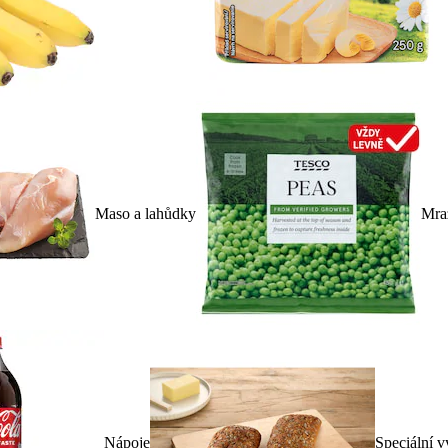
Maso a lahůdky
Mra
Nápoje
Speciální v