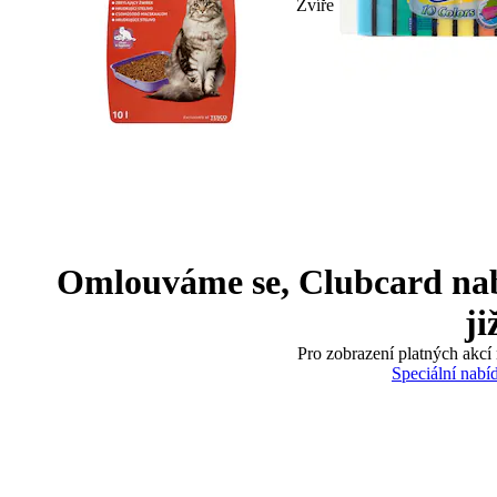
Zvíře
Omlouváme se, Clubcard nabíd
ji
Pro zobrazení platných akcí 
Speciální nabí