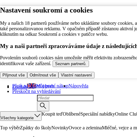
Nastavení soukromí a cookies
My a našich 18 partnerů používáme nebo ukládáme soubory cookies, ab
také personalizovanou reklamu. V opačném případě zůstanou aktivní j
kliknutím na odkaz Soukromí a cookies v patičce webu.
My a naši partneři zpracováváme údaje z následující
Povolením souborů cookies nám umožníte měřit efektivitu zobrazeného o
identifikovat vaše zařízení.
Seznam partnerů.
Přijmout vše
Odmítnout vše
Vlastní nastavení
Přejít na hlavní obsah
Můj první nákup
Nápověda
English
Přeskočit na vyhledávání
Koupit teď
Oblíbené
Speciální nabídky
Online Clu
Všechny kategorie
Top výběr
Zpátky do školy
Novinky
Ovoce a zelenina
Mléčné, vejce a m