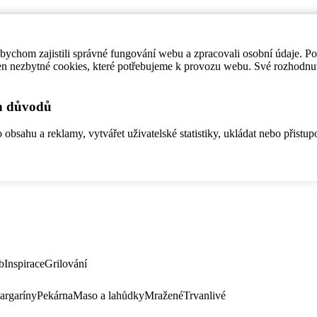
ychom zajistili správné fungování webu a zpracovali osobní údaje. P
en nezbytné cookies, které potřebujeme k provozu webu. Své rozhodnu
ch důvodů
bsahu a reklamy, vytvářet uživatelské statistiky, ukládat nebo přistup
b
Inspirace
Grilování
argaríny
Pekárna
Maso a lahůdky
Mražené
Trvanlivé