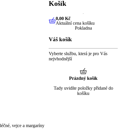
Košík
0,00 Kč
Aktuální cena košíku
0,00 Kč
Aktuální cena košíku
Pokladna
Váš košík
Vyberte službu, která je pro Vás
nejvhodnější
Prázdný košík
Tady uvidíte položky přidané do
košíku
éčné, vejce a margaríny