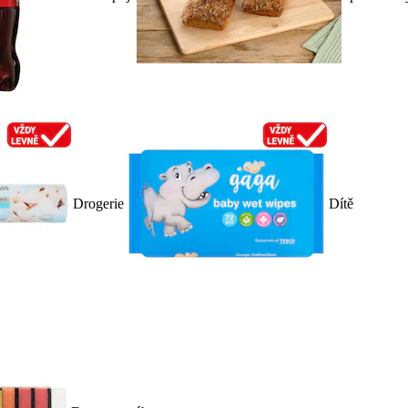
Drogerie
Dítě