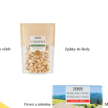
p výběr
Zpátky do školy
Ovoce a zelenina
Ml