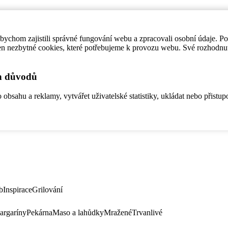
ychom zajistili správné fungování webu a zpracovali osobní údaje. P
en nezbytné cookies, které potřebujeme k provozu webu. Své rozhodnu
ch důvodů
bsahu a reklamy, vytvářet uživatelské statistiky, ukládat nebo přistup
b
Inspirace
Grilování
argaríny
Pekárna
Maso a lahůdky
Mražené
Trvanlivé