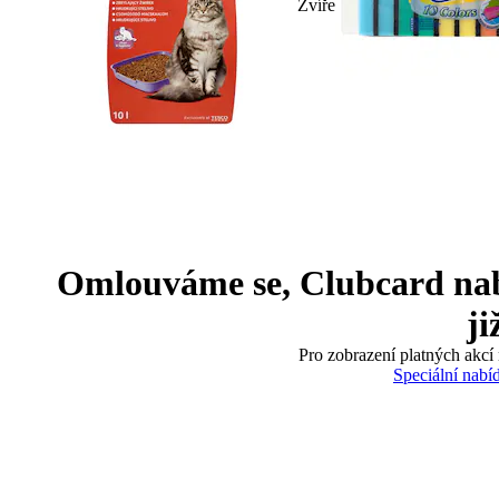
Zvíře
Omlouváme se, Clubcard nabíd
ji
Pro zobrazení platných akcí 
Speciální nabí