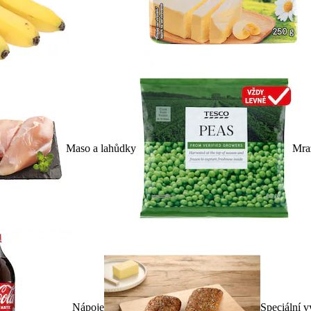
Maso a lahůdky
Mra
Nápoje
Speciální v