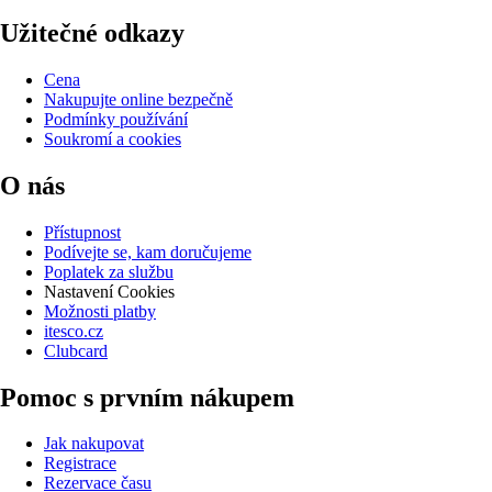
Užitečné odkazy
Cena
Nakupujte online bezpečně
Podmínky používání
Soukromí a cookies
O nás
Přístupnost
Podívejte se, kam doručujeme
Poplatek za službu
Nastavení Cookies
Možnosti platby
itesco.cz
Clubcard
Pomoc s prvním nákupem
Jak nakupovat
Registrace
Rezervace času