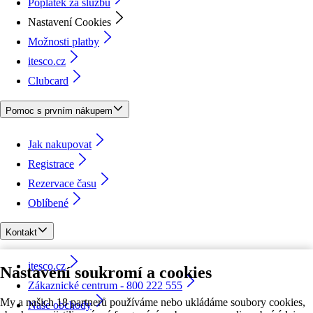
Poplatek za službu
Nastavení Cookies
Možnosti platby
itesco.cz
Clubcard
Pomoc s prvním nákupem
Jak nakupovat
Registrace
Rezervace času
Oblíbené
Kontakt
itesco.cz
Nastavení soukromí a cookies
Zákaznické centrum - 800 222 555
My a našich 18 partnerů používáme nebo ukládáme soubory cookies,
Naše obchody