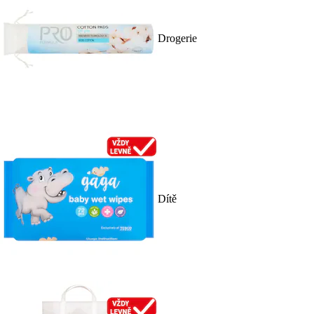
Drogerie
Dítě