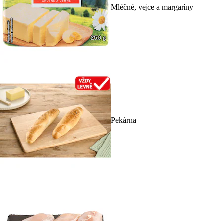
Mléčné, vejce a margaríny
Pekárna