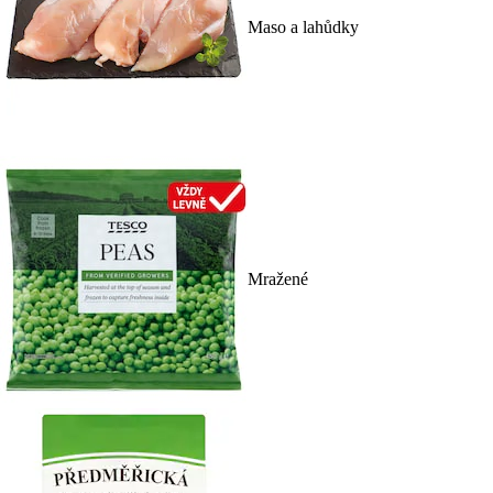
Maso a lahůdky
Mražené