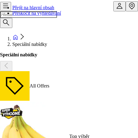
Přejít na hlavní obsah
Přeskočit na vyhledávání
Speciální nabídky
Speciální nabídky
All Offers
Top výběr