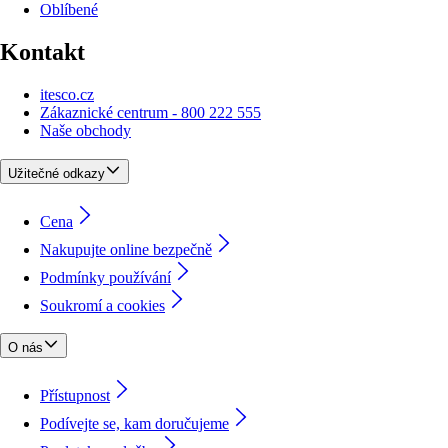
Oblíbené
Kontakt
itesco.cz
Zákaznické centrum - 800 222 555
Naše obchody
Užitečné odkazy
Cena
Nakupujte online bezpečně
Podmínky používání
Soukromí a cookies
O nás
Přístupnost
Podívejte se, kam doručujeme