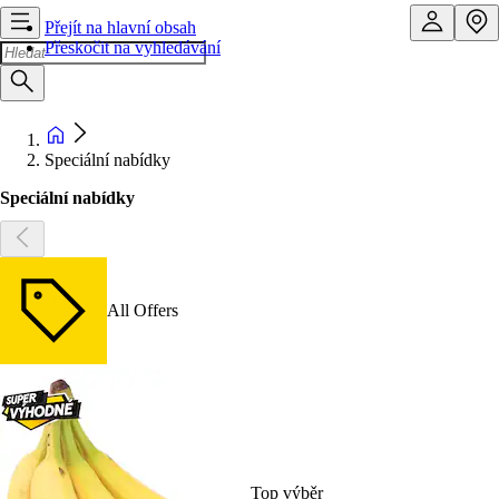
Přejít na hlavní obsah
Přeskočit na vyhledávání
Speciální nabídky
Speciální nabídky
All Offers
Top výběr