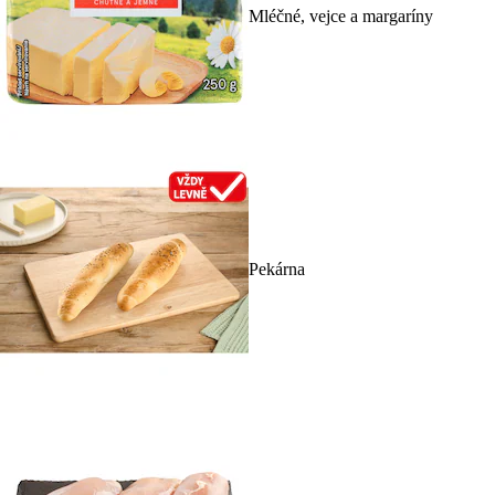
Mléčné, vejce a margaríny
Pekárna