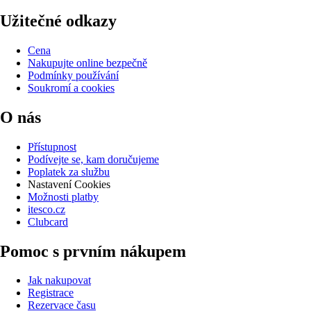
Užitečné odkazy
Cena
Nakupujte online bezpečně
Podmínky používání
Soukromí a cookies
O nás
Přístupnost
Podívejte se, kam doručujeme
Poplatek za službu
Nastavení Cookies
Možnosti platby
itesco.cz
Clubcard
Pomoc s prvním nákupem
Jak nakupovat
Registrace
Rezervace času