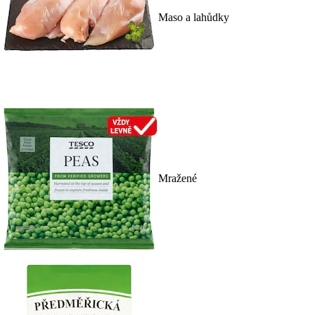
Maso a lahůdky
Mražené