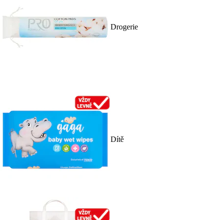
Drogerie
Dítě