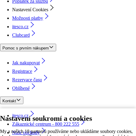
Poplatek za službu
Nastavení Cookies
Možnosti platby
itesco.cz
Clubcard
Pomoc s prvním nákupem
Jak nakupovat
Registrace
Rezervace času
Oblíbené
Kontakt
itesco.cz
Nastavení soukromí a cookies
Zákaznické centrum - 800 222 555
My a našich 18 partnerů používáme nebo ukládáme soubory cookies,
Naše obchody