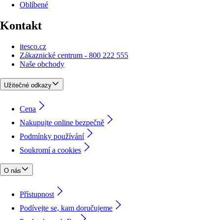
Oblíbené
Kontakt
itesco.cz
Zákaznické centrum - 800 222 555
Naše obchody
Užitečné odkazy
Cena
Nakupujte online bezpečně
Podmínky používání
Soukromí a cookies
O nás
Přístupnost
Podívejte se, kam doručujeme