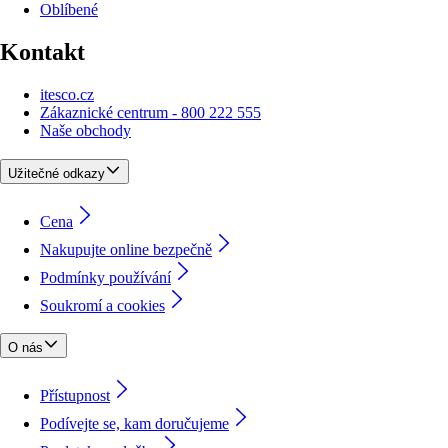
Oblíbené
Kontakt
itesco.cz
Zákaznické centrum - 800 222 555
Naše obchody
Užitečné odkazy
Cena
Nakupujte online bezpečně
Podmínky používání
Soukromí a cookies
O nás
Přístupnost
Podívejte se, kam doručujeme