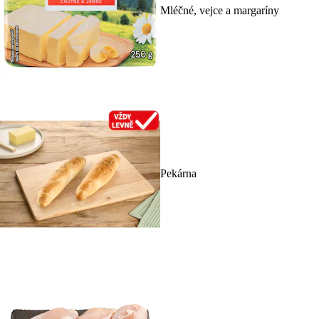
Mléčné, vejce a margaríny
Pekárna