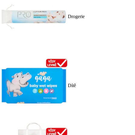
Drogerie
Dítě