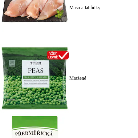
Maso a lahůdky
Mražené