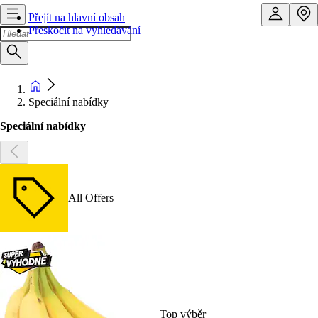
Přejít na hlavní obsah
Přeskočit na vyhledávání
Speciální nabídky
Speciální nabídky
All Offers
Top výběr