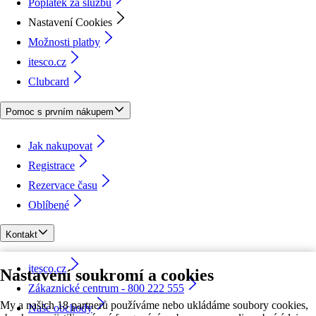
Poplatek za službu
Nastavení Cookies
Možnosti platby
itesco.cz
Clubcard
Pomoc s prvním nákupem
Jak nakupovat
Registrace
Rezervace času
Oblíbené
Kontakt
itesco.cz
Nastavení soukromí a cookies
Zákaznické centrum - 800 222 555
My a našich 18 partnerů používáme nebo ukládáme soubory cookies,
Naše obchody