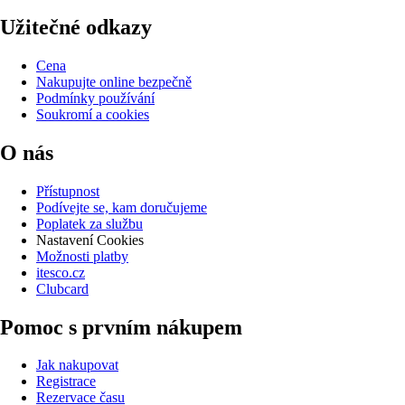
Užitečné odkazy
Cena
Nakupujte online bezpečně
Podmínky používání
Soukromí a cookies
O nás
Přístupnost
Podívejte se, kam doručujeme
Poplatek za službu
Nastavení Cookies
Možnosti platby
itesco.cz
Clubcard
Pomoc s prvním nákupem
Jak nakupovat
Registrace
Rezervace času