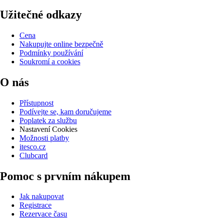
Užitečné odkazy
Cena
Nakupujte online bezpečně
Podmínky používání
Soukromí a cookies
O nás
Přístupnost
Podívejte se, kam doručujeme
Poplatek za službu
Nastavení Cookies
Možnosti platby
itesco.cz
Clubcard
Pomoc s prvním nákupem
Jak nakupovat
Registrace
Rezervace času