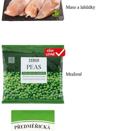
Maso a lahůdky
Mražené