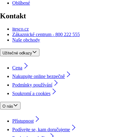
Oblíbené
Kontakt
itesco.cz
Zákaznické centrum - 800 222 555
Naše obchody
Užitečné odkazy
Cena
Nakupujte online bezpečně
Podmínky používání
Soukromí a cookies
O nás
Přístupnost
Podívejte se, kam doručujeme