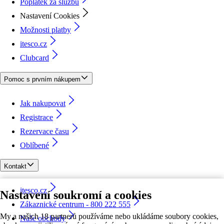
Poplatek za službu
Nastavení Cookies
Možnosti platby
itesco.cz
Clubcard
Pomoc s prvním nákupem
Jak nakupovat
Registrace
Rezervace času
Oblíbené
Kontakt
itesco.cz
Nastavení soukromí a cookies
Zákaznické centrum - 800 222 555
My a našich 18 partnerů používáme nebo ukládáme soubory cookies,
Naše obchody