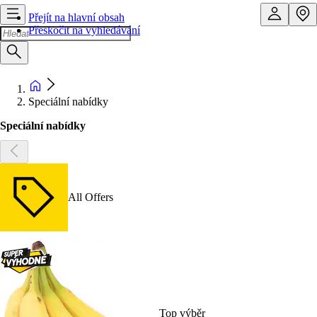
Přejít na hlavní obsah
Přeskočit na vyhledávání
Speciální nabídky
Speciální nabídky
All Offers
Top výběr