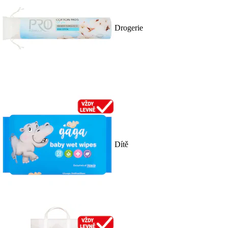
Drogerie
Dítě