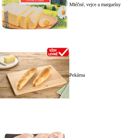
Mléčné, vejce a margaríny
Pekárna