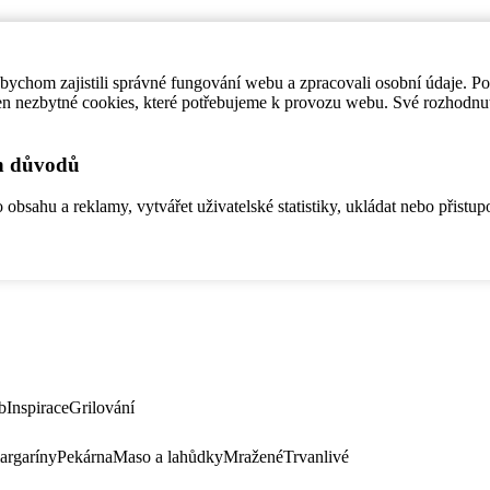
ychom zajistili správné fungování webu a zpracovali osobní údaje. P
en nezbytné cookies, které potřebujeme k provozu webu. Své rozhodnu
ch důvodů
bsahu a reklamy, vytvářet uživatelské statistiky, ukládat nebo přistup
b
Inspirace
Grilování
argaríny
Pekárna
Maso a lahůdky
Mražené
Trvanlivé