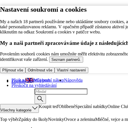
Nastavení soukromí a cookies
My a našich 18 partnerů používáme nebo ukládáme soubory cookies, ab
také personalizovanou reklamu. V opačném případě zůstanou aktivní j
kliknutím na odkaz Soukromí a cookies v patičce webu.
My a naši partneři zpracováváme údaje z následující
Povolením souborů cookies nám umožníte měřit efektivitu zobrazeného o
identifikovat vaše zařízení.
Seznam partnerů.
Přijmout vše
Odmítnout vše
Vlastní nastavení
Přejít na hlavní obsah
Můj první nákup
Nápověda
English
Přeskočit na vyhledávání
Koupit teď
Oblíbené
Speciální nabídky
Online Clu
Všechny kategorie
Top výběr
Zpátky do školy
Novinky
Ovoce a zelenina
Mléčné, vejce a m