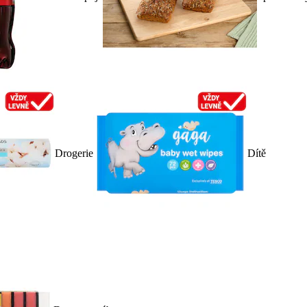
Drogerie
Dítě