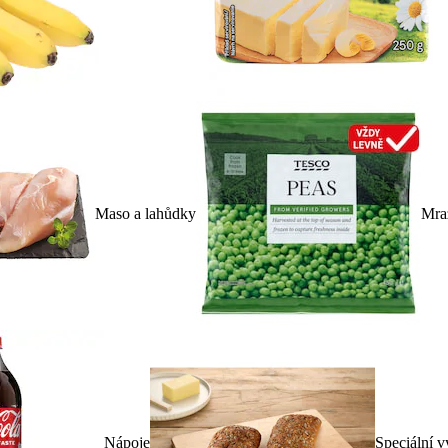
Maso a lahůdky
Mra
Nápoje
Speciální v