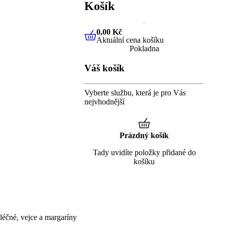
Košík
0,00 Kč
Aktuální cena košíku
0,00 Kč
Aktuální cena košíku
Pokladna
Váš košík
Vyberte službu, která je pro Vás
nejvhodnější
Prázdný košík
Tady uvidíte položky přidané do
košíku
éčné, vejce a margaríny