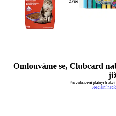
Zvíře
Omlouváme se, Clubcard nabíd
ji
Pro zobrazení platných akcí 
Speciální nabí