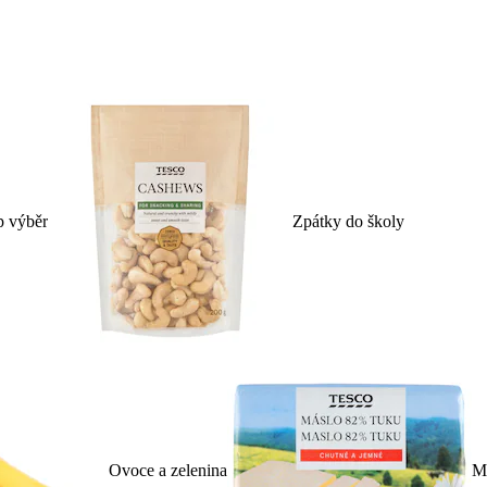
p výběr
Zpátky do školy
Ovoce a zelenina
Ml