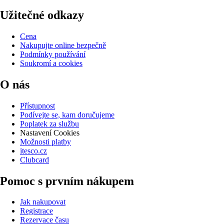
Užitečné odkazy
Cena
Nakupujte online bezpečně
Podmínky používání
Soukromí a cookies
O nás
Přístupnost
Podívejte se, kam doručujeme
Poplatek za službu
Nastavení Cookies
Možnosti platby
itesco.cz
Clubcard
Pomoc s prvním nákupem
Jak nakupovat
Registrace
Rezervace času