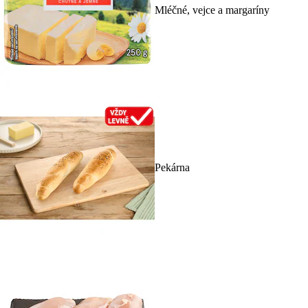
Mléčné, vejce a margaríny
Pekárna