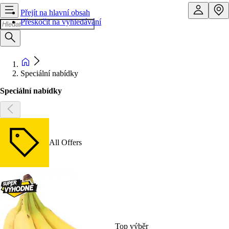
Přejít na hlavní obsah
Přeskočit na vyhledávání
Speciální nabídky
Speciální nabídky
All Offers
Top výběr