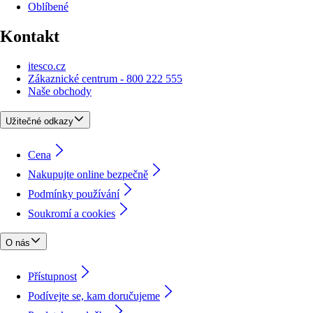
Oblíbené
Kontakt
itesco.cz
Zákaznické centrum - 800 222 555
Naše obchody
Užitečné odkazy
Cena
Nakupujte online bezpečně
Podmínky používání
Soukromí a cookies
O nás
Přístupnost
Podívejte se, kam doručujeme