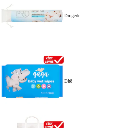
Drogerie
Dítě