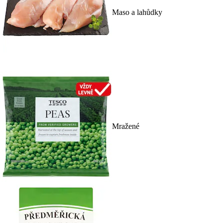
Maso a lahůdky
Mražené