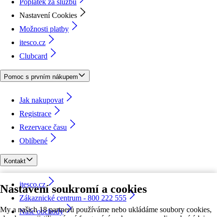
Poplatek za službu
Nastavení Cookies
Možnosti platby
itesco.cz
Clubcard
Pomoc s prvním nákupem
Jak nakupovat
Registrace
Rezervace času
Oblíbené
Kontakt
itesco.cz
Nastavení soukromí a cookies
Zákaznické centrum - 800 222 555
My a našich 18 partnerů používáme nebo ukládáme soubory cookies,
Naše obchody