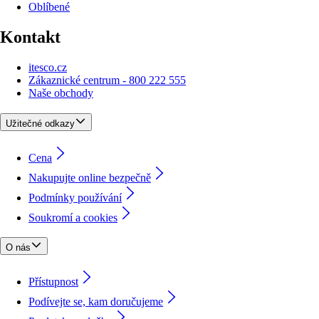
Oblíbené
Kontakt
itesco.cz
Zákaznické centrum - 800 222 555
Naše obchody
Užitečné odkazy
Cena
Nakupujte online bezpečně
Podmínky používání
Soukromí a cookies
O nás
Přístupnost
Podívejte se, kam doručujeme