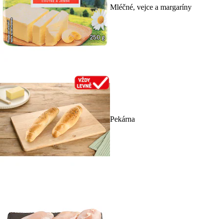
Mléčné, vejce a margaríny
Pekárna