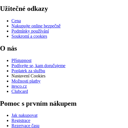
Užitečné odkazy
Cena
Nakupujte online bezpečně
Podmínky používání
Soukromí a cookies
O nás
Přístupnost
Podívejte se, kam doručujeme
Poplatek za službu
Nastavení Cookies
Možnosti platby
itesco.cz
Clubcard
Pomoc s prvním nákupem
Jak nakupovat
Registrace
Rezervace času