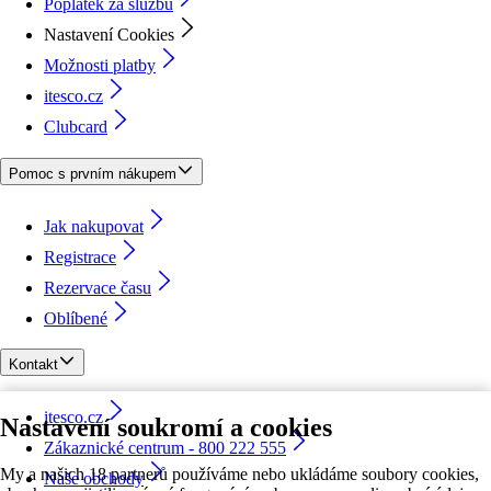
Poplatek za službu
Nastavení Cookies
Možnosti platby
itesco.cz
Clubcard
Pomoc s prvním nákupem
Jak nakupovat
Registrace
Rezervace času
Oblíbené
Kontakt
itesco.cz
Nastavení soukromí a cookies
Zákaznické centrum - 800 222 555
My a našich 18 partnerů používáme nebo ukládáme soubory cookies,
Naše obchody