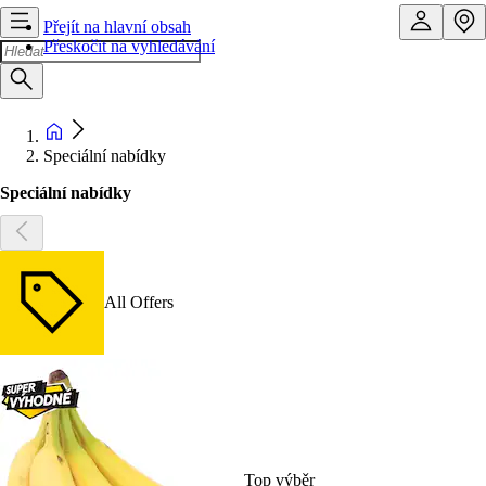
Přejít na hlavní obsah
Přeskočit na vyhledávání
Speciální nabídky
Speciální nabídky
All Offers
Top výběr