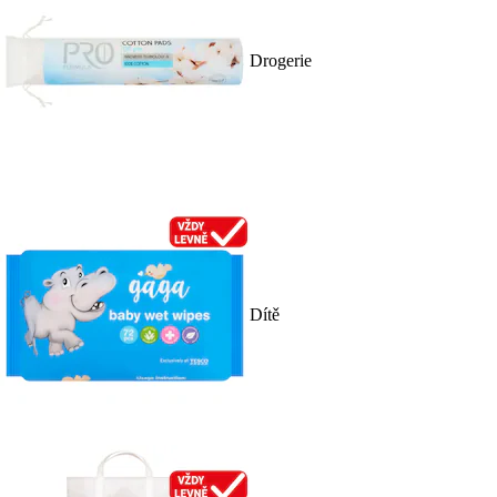
Drogerie
Dítě