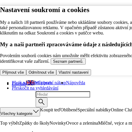
Nastavení soukromí a cookies
My a našich 18 partnerů používáme nebo ukládáme soubory cookies, ab
také personalizovanou reklamu. V opačném případě zůstanou aktivní j
kliknutím na odkaz Soukromí a cookies v patičce webu.
My a naši partneři zpracováváme údaje z následující
Povolením souborů cookies nám umožníte měřit efektivitu zobrazeného o
identifikovat vaše zařízení.
Seznam partnerů.
Přijmout vše
Odmítnout vše
Vlastní nastavení
Přejít na hlavní obsah
Můj první nákup
Nápověda
English
Přeskočit na vyhledávání
Koupit teď
Oblíbené
Speciální nabídky
Online Clu
Všechny kategorie
Top výběr
Zpátky do školy
Novinky
Ovoce a zelenina
Mléčné, vejce a m