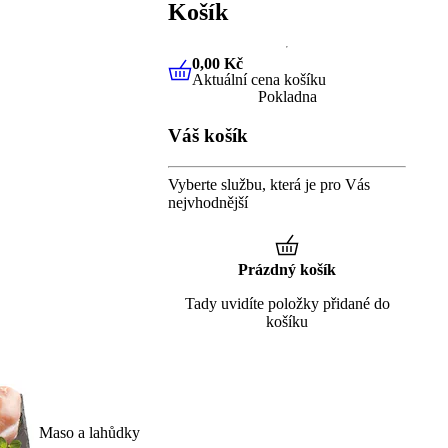
Košík
0,00 Kč
Aktuální cena košíku
0,00 Kč
Aktuální cena košíku
Pokladna
Váš košík
Vyberte službu, která je pro Vás
nejvhodnější
Prázdný košík
Tady uvidíte položky přidané do
košíku
Maso a lahůdky