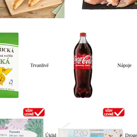
Trvanlivé
Nápoje
Úklid
Droge