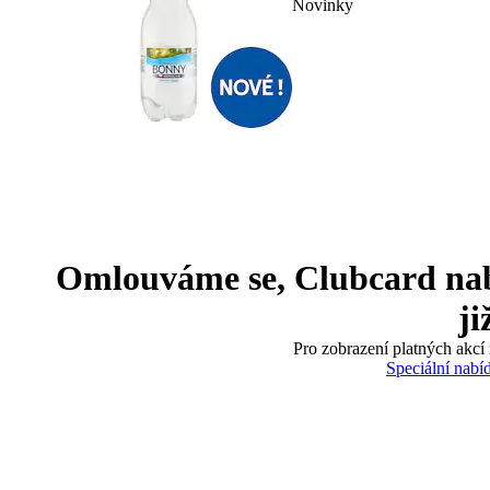
Novinky
Omlouváme se, Clubcard nabíd
ji
Pro zobrazení platných akcí 
Speciální nabí