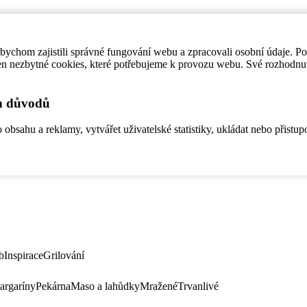
ychom zajistili správné fungování webu a zpracovali osobní údaje. P
en nezbytné cookies, které potřebujeme k provozu webu. Své rozhodnu
ch důvodů
bsahu a reklamy, vytvářet uživatelské statistiky, ukládat nebo přistup
b
Inspirace
Grilování
argaríny
Pekárna
Maso a lahůdky
Mražené
Trvanlivé