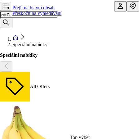
Přejít na hlavní obsah
Přeskočit na vyhledávání
Speciální nabídky
Speciální nabídky
All Offers
Top výběr