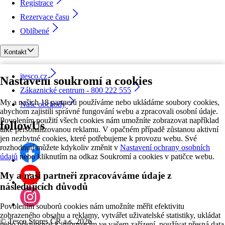
Registrace
Rezervace času
Oblíbené
Kontakt
itesco.cz
Nastavení soukromí a cookies
Zákaznické centrum - 800 222 555
My a našich 18 partnerů používáme nebo ukládáme soubory cookies,
Naše obchody
abychom zajistili správné fungování webu a zpracovali osobní údaje.
Povolením použití všech cookies nám umožníte zobrazovat například
followUs
také personalizovanou reklamu. V opačném případě zůstanou aktivní
jen nezbytné cookies, které potřebujeme k provozu webu. Své
rozhodnutí můžete kdykoliv změnit v
Nastavení ochrany osobních
údajů
nebo kliknutím na odkaz Soukromí a cookies v patičce webu.
My a naši partneři zpracováváme údaje z
následujících důvodů
Povolením souborů cookies nám umožníte měřit efektivitu
zobrazeného obsahu a reklamy, vytvářet uživatelské statistiky, ukládat
©
Tesco Stores ČR a.s. 2026
nebo přistupovat k informacím ve vašem zařízení, používat přesná data