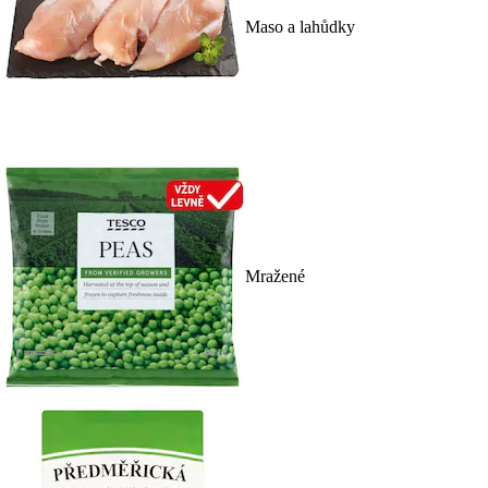
Maso a lahůdky
Mražené