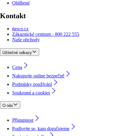
Oblíbené
Kontakt
itesco.cz
Zákaznické centrum - 800 222 555
Naše obchody
Užitečné odkazy
Cena
Nakupujte online bezpečně
Podmínky používání
Soukromí a cookies
O nás
Přístupnost
Podívejte se, kam doručujeme