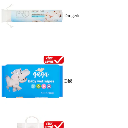
Drogerie
Dítě