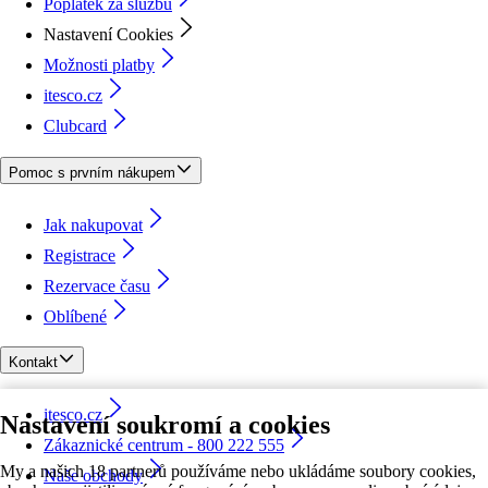
Poplatek za službu
Nastavení Cookies
Možnosti platby
itesco.cz
Clubcard
Pomoc s prvním nákupem
Jak nakupovat
Registrace
Rezervace času
Oblíbené
Kontakt
itesco.cz
Nastavení soukromí a cookies
Zákaznické centrum - 800 222 555
My a našich 18 partnerů používáme nebo ukládáme soubory cookies,
Naše obchody