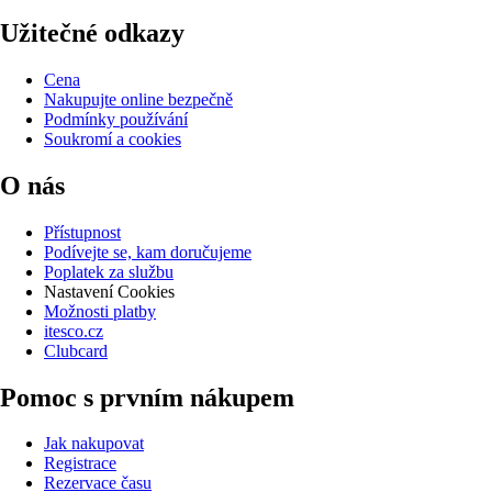
Užitečné odkazy
Cena
Nakupujte online bezpečně
Podmínky používání
Soukromí a cookies
O nás
Přístupnost
Podívejte se, kam doručujeme
Poplatek za službu
Nastavení Cookies
Možnosti platby
itesco.cz
Clubcard
Pomoc s prvním nákupem
Jak nakupovat
Registrace
Rezervace času