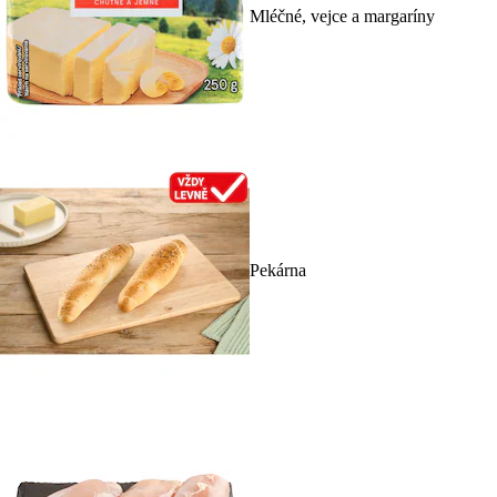
Mléčné, vejce a margaríny
Pekárna