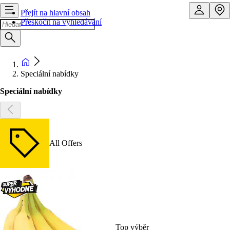
Přejít na hlavní obsah
Přeskočit na vyhledávání
Speciální nabídky
Speciální nabídky
All Offers
Top výběr