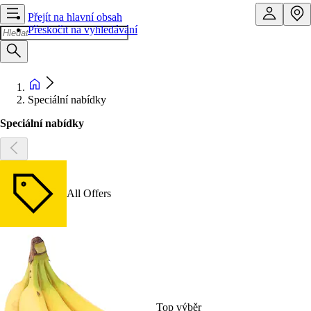
Přejít na hlavní obsah
Přeskočit na vyhledávání
Speciální nabídky
Speciální nabídky
All Offers
Top výběr