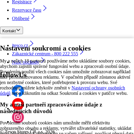
Registrace
Rezervace času
Oblíbené
Kontakt
itesco.cz
Nastavení soukromí a cookies
Zákaznické centrum - 800 222 555
My a našich 18 partnerů používáme nebo ukládáme soubory cookies,
Naše obchody
abychom zajistili správné fungování webu a zpracovali osobní údaje.
Povolením použití všech cookies nám umožníte zobrazovat například
followUs
také personalizovanou reklamu. V opačném případě zůstanou aktivní
jen nezbytné cookies, které potřebujeme k provozu webu. Své
rozhodnutí můžete kdykoliv změnit v
Nastavení ochrany osobních
údajů
nebo kliknutím na odkaz Soukromí a cookies v patičce webu.
My a naši partneři zpracováváme údaje z
následujících důvodů
Povolením souborů cookies nám umožníte měřit efektivitu
zobrazeného obsahu a reklamy, vytvářet uživatelské statistiky, ukládat
©
Tesco Stores ČR a.s. 2026
nebo přistupovat k informacím ve vašem zařízení, používat přesná data