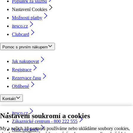
Poplatek za službu
Nastavení Cookies
Možnosti platby
itesco.cz
Clubcard
Pomoc s prvním nákupem
Jak nakupovat
Registrace
Rezervace času
Oblíbené
Kontakt
itesco.cz
Nastavení soukromí a cookies
Zákaznické centrum - 800 222 555
My a našich 18 partnerů používáme nebo ukládáme soubory cookies,
Naše obchody