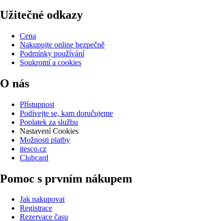
Užitečné odkazy
Cena
Nakupujte online bezpečně
Podmínky používání
Soukromí a cookies
O nás
Přístupnost
Podívejte se, kam doručujeme
Poplatek za službu
Nastavení Cookies
Možnosti platby
itesco.cz
Clubcard
Pomoc s prvním nákupem
Jak nakupovat
Registrace
Rezervace času