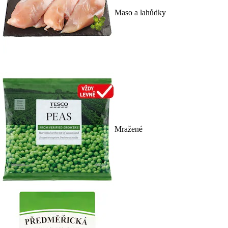
Maso a lahůdky
Mražené