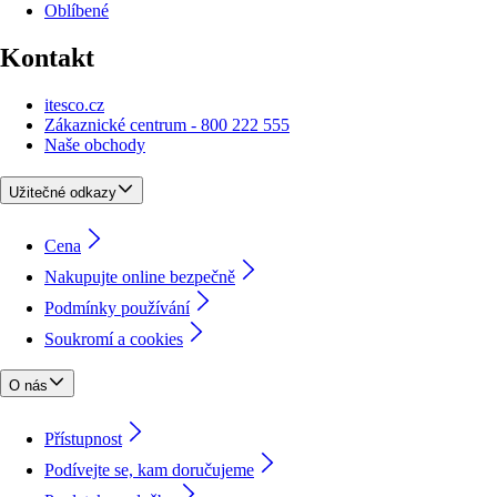
Oblíbené
Kontakt
itesco.cz
Zákaznické centrum - 800 222 555
Naše obchody
Užitečné odkazy
Cena
Nakupujte online bezpečně
Podmínky používání
Soukromí a cookies
O nás
Přístupnost
Podívejte se, kam doručujeme