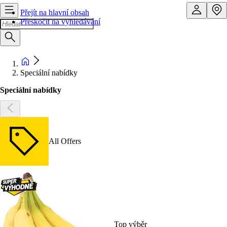
Přejít na hlavní obsah
Přeskočit na vyhledávání
Speciální nabídky
Speciální nabídky
All Offers
Top výběr