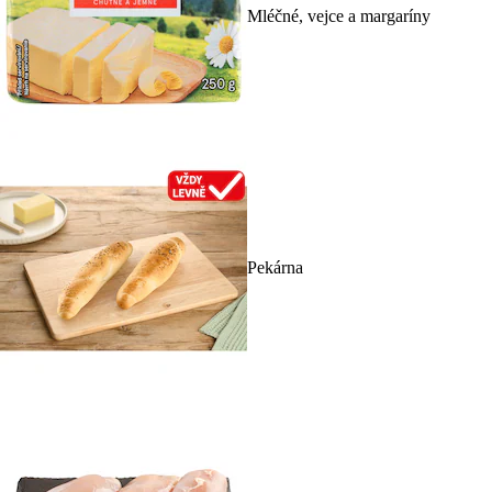
Mléčné, vejce a margaríny
Pekárna