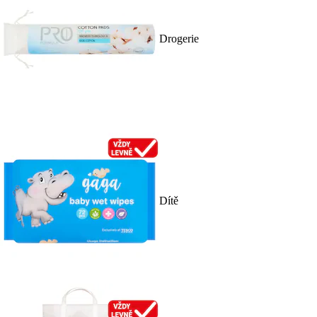
Drogerie
Dítě