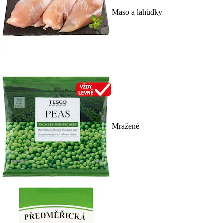
Maso a lahůdky
Mražené