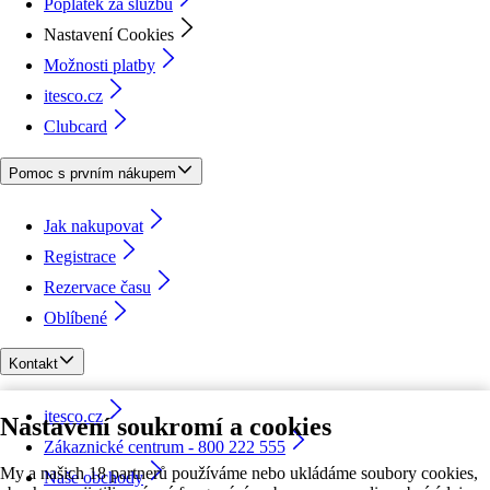
Poplatek za službu
Nastavení Cookies
Možnosti platby
itesco.cz
Clubcard
Pomoc s prvním nákupem
Jak nakupovat
Registrace
Rezervace času
Oblíbené
Kontakt
itesco.cz
Nastavení soukromí a cookies
Zákaznické centrum - 800 222 555
My a našich 18 partnerů používáme nebo ukládáme soubory cookies,
Naše obchody