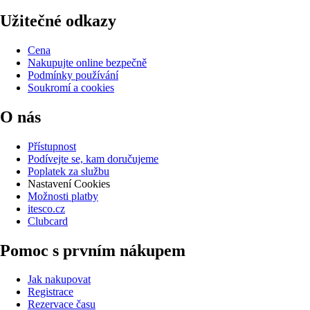
Užitečné odkazy
Cena
Nakupujte online bezpečně
Podmínky používání
Soukromí a cookies
O nás
Přístupnost
Podívejte se, kam doručujeme
Poplatek za službu
Nastavení Cookies
Možnosti platby
itesco.cz
Clubcard
Pomoc s prvním nákupem
Jak nakupovat
Registrace
Rezervace času