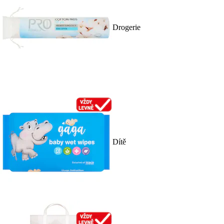
Drogerie
Dítě