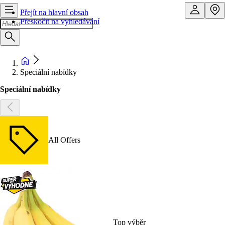
Přejít na hlavní obsah
Přeskočit na vyhledávání
Speciální nabídky
Speciální nabídky
All Offers
Top výběr