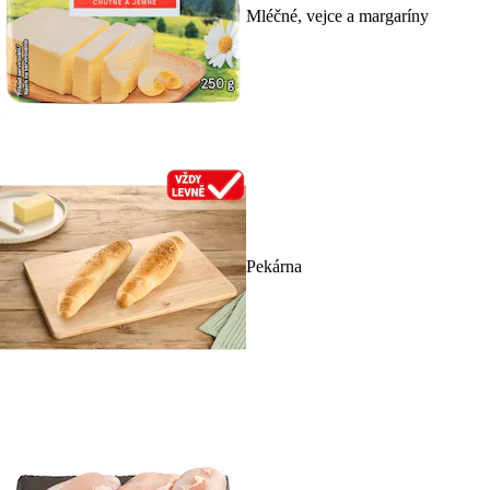
Mléčné, vejce a margaríny
Pekárna