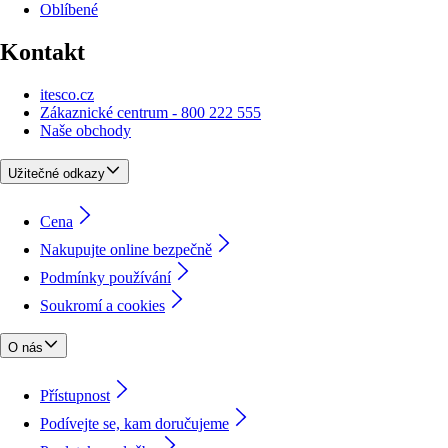
Oblíbené
Kontakt
itesco.cz
Zákaznické centrum - 800 222 555
Naše obchody
Užitečné odkazy
Cena
Nakupujte online bezpečně
Podmínky používání
Soukromí a cookies
O nás
Přístupnost
Podívejte se, kam doručujeme