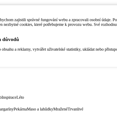
ychom zajistili správné fungování webu a zpracovali osobní údaje. P
en nezbytné cookies, které potřebujeme k provozu webu. Své rozhodnu
ch důvodů
bsahu a reklamy, vytvářet uživatelské statistiky, ukládat nebo přistup
b
Inspirace
Léto
argaríny
Pekárna
Maso a lahůdky
Mražené
Trvanlivé