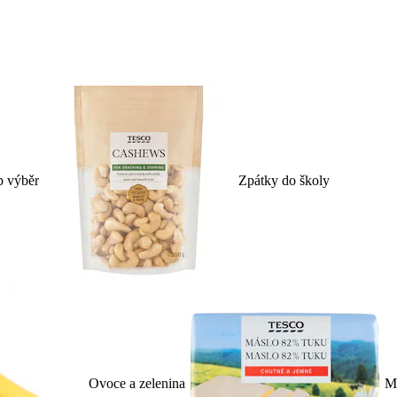
p výběr
Zpátky do školy
Ovoce a zelenina
Ml