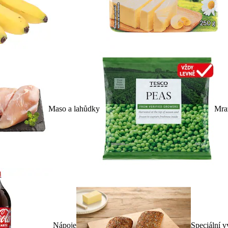
Maso a lahůdky
Mra
Nápoje
Speciální v