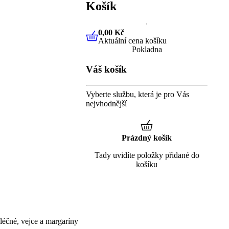
Košík
0,00 Kč
Aktuální cena košíku
0,00 Kč
Aktuální cena košíku
Pokladna
Váš košík
Vyberte službu, která je pro Vás
nejvhodnější
Prázdný košík
Tady uvidíte položky přidané do
košíku
éčné, vejce a margaríny