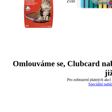
Zvíře
Omlouváme se, Clubcard nabíd
ji
Pro zobrazení platných akcí 
Speciální nabí