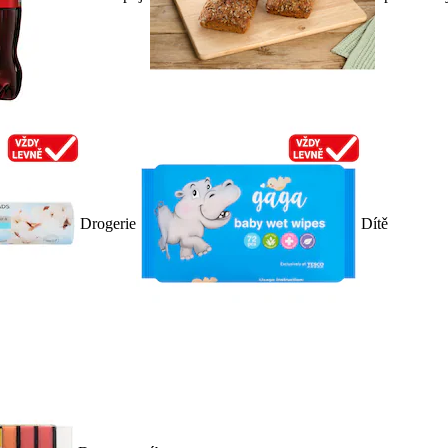
Drogerie
Dítě