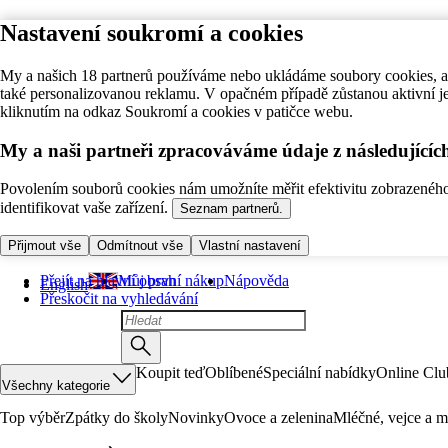
Nastavení soukromí a cookies
My a našich 18 partnerů používáme nebo ukládáme soubory cookies, ab
také personalizovanou reklamu. V opačném případě zůstanou aktivní j
kliknutím na odkaz Soukromí a cookies v patičce webu.
My a naši partneři zpracováváme údaje z následující
Povolením souborů cookies nám umožníte měřit efektivitu zobrazeného o
identifikovat vaše zařízení.
Seznam partnerů.
Přijmout vše
Odmítnout vše
Vlastní nastavení
Přejít na hlavní obsah
Můj první nákup
Nápověda
English
Přeskočit na vyhledávání
Koupit teď
Oblíbené
Speciální nabídky
Online Clu
Všechny kategorie
Top výběr
Zpátky do školy
Novinky
Ovoce a zelenina
Mléčné, vejce a m