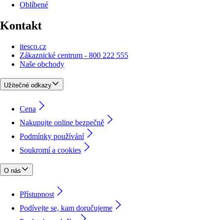
Oblíbené
Kontakt
itesco.cz
Zákaznické centrum - 800 222 555
Naše obchody
Užitečné odkazy
Cena
Nakupujte online bezpečně
Podmínky používání
Soukromí a cookies
O nás
Přístupnost
Podívejte se, kam doručujeme