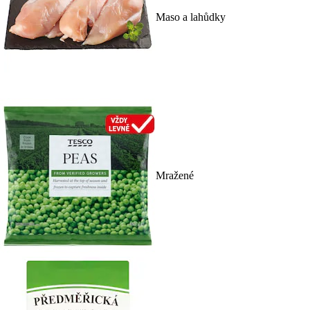
Maso a lahůdky
Mražené