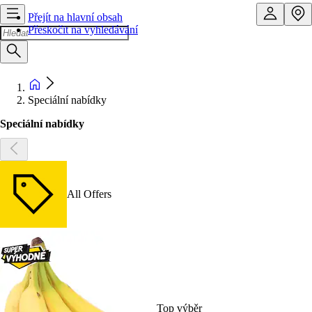
Přejít na hlavní obsah
Přeskočit na vyhledávání
Speciální nabídky
Speciální nabídky
All Offers
Top výběr