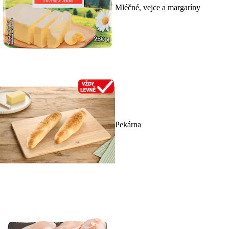
Mléčné, vejce a margaríny
Pekárna