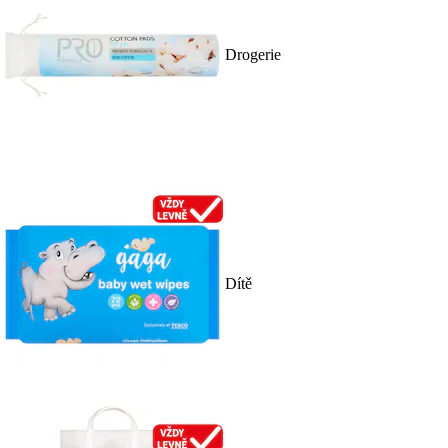
Drogerie
Dítě