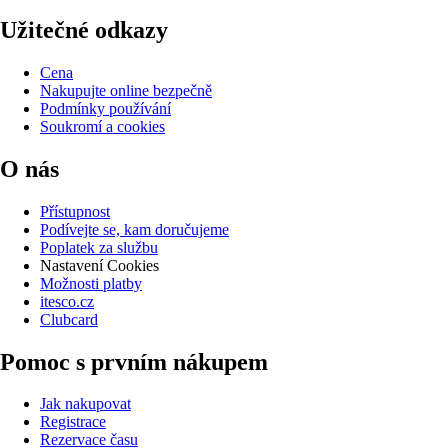
Užitečné odkazy
Cena
Nakupujte online bezpečně
Podmínky používání
Soukromí a cookies
O nás
Přístupnost
Podívejte se, kam doručujeme
Poplatek za službu
Nastavení Cookies
Možnosti platby
itesco.cz
Clubcard
Pomoc s prvním nákupem
Jak nakupovat
Registrace
Rezervace času