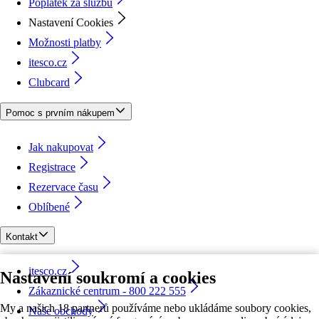
Poplatek za službu
Nastavení Cookies
Možnosti platby
itesco.cz
Clubcard
Pomoc s prvním nákupem
Jak nakupovat
Registrace
Rezervace času
Oblíbené
Kontakt
itesco.cz
Nastavení soukromí a cookies
Zákaznické centrum - 800 222 555
My a našich 18 partnerů používáme nebo ukládáme soubory cookies,
Naše obchody