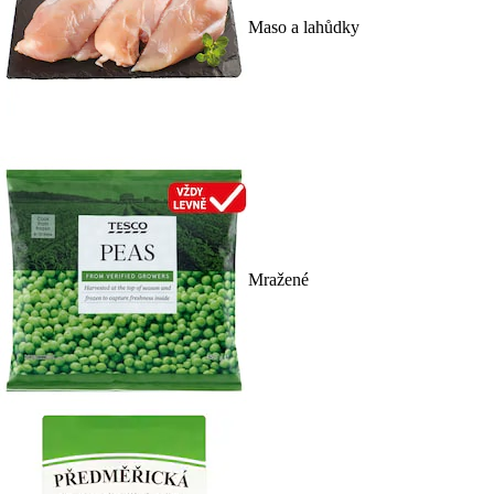
Maso a lahůdky
Mražené