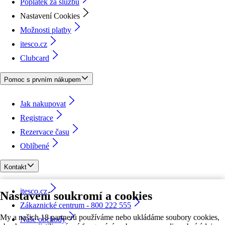
Poplatek za službu
Nastavení Cookies
Možnosti platby
itesco.cz
Clubcard
Pomoc s prvním nákupem
Jak nakupovat
Registrace
Rezervace času
Oblíbené
Kontakt
itesco.cz
Nastavení soukromí a cookies
Zákaznické centrum - 800 222 555
My a našich 18 partnerů používáme nebo ukládáme soubory cookies,
Naše obchody