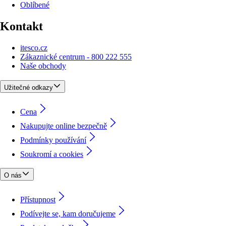
Oblíbené
Kontakt
itesco.cz
Zákaznické centrum - 800 222 555
Naše obchody
Užitečné odkazy
Cena
Nakupujte online bezpečně
Podmínky používání
Soukromí a cookies
O nás
Přístupnost
Podívejte se, kam doručujeme