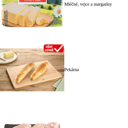
Mléčné, vejce a margaríny
Pekárna