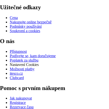
Užitečné odkazy
Cena
Nakupujte online bezpečně
Podmínky používání
Soukromí a cookies
O nás
Přístupnost
Podívejte se, kam doručujeme
Poplatek za službu
Nastavení Cookies
Možnosti platby
itesco.cz
Clubcard
Pomoc s prvním nákupem
Jak nakupovat
Registrace
Rezervace času