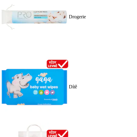
Drogerie
Dítě