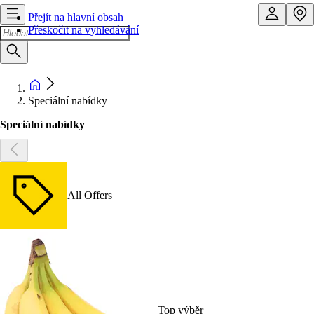
Přejít na hlavní obsah
Přeskočit na vyhledávání
Speciální nabídky
Speciální nabídky
All Offers
Top výběr