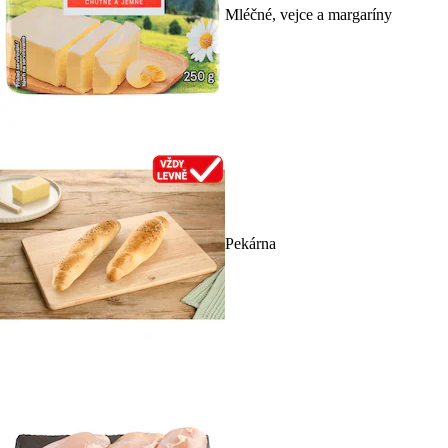
Mléčné, vejce a margaríny
Pekárna