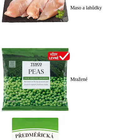
Maso a lahůdky
Mražené