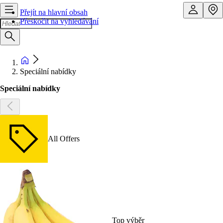
Přejít na hlavní obsah
Přeskočit na vyhledávání
Speciální nabídky
Speciální nabídky
All Offers
Top výběr