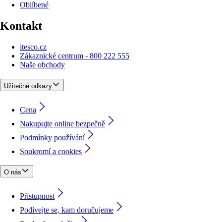
Oblíbené
Kontakt
itesco.cz
Zákaznické centrum - 800 222 555
Naše obchody
Užitečné odkazy
Cena
Nakupujte online bezpečně
Podmínky používání
Soukromí a cookies
O nás
Přístupnost
Podívejte se, kam doručujeme