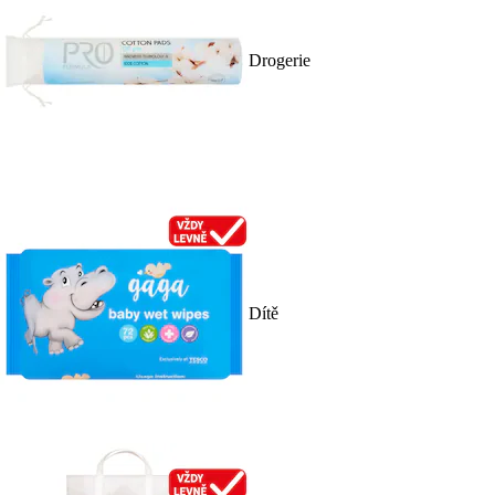
Drogerie
Dítě