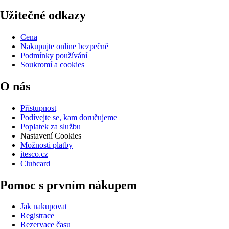
Užitečné odkazy
Cena
Nakupujte online bezpečně
Podmínky používání
Soukromí a cookies
O nás
Přístupnost
Podívejte se, kam doručujeme
Poplatek za službu
Nastavení Cookies
Možnosti platby
itesco.cz
Clubcard
Pomoc s prvním nákupem
Jak nakupovat
Registrace
Rezervace času