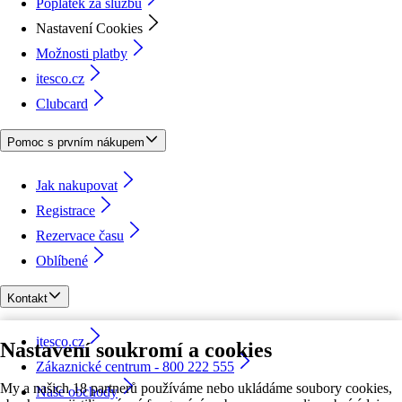
Poplatek za službu
Nastavení Cookies
Možnosti platby
itesco.cz
Clubcard
Pomoc s prvním nákupem
Jak nakupovat
Registrace
Rezervace času
Oblíbené
Kontakt
itesco.cz
Nastavení soukromí a cookies
Zákaznické centrum - 800 222 555
My a našich 18 partnerů používáme nebo ukládáme soubory cookies,
Naše obchody